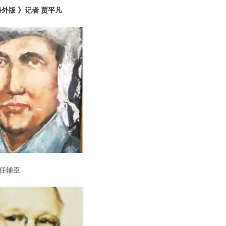
海外版 》记者 贾平凡
任辅臣