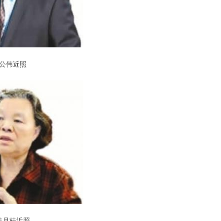
公伟近照
徒月桂近照