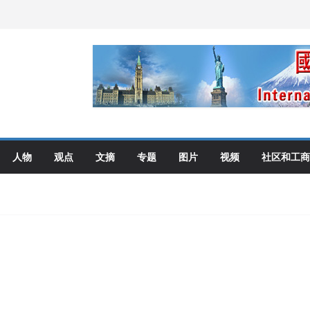
伦多举行
选理念
布角逐
艺术展开幕盛典纪实
人物
观点
文摘
专题
图片
视频
社区和工商