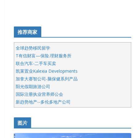
推荐商家
全球趋势移民留学
T有信财富—保险.理财服务所
联合汽车-二手车买卖
凯莱置业Kalexia Developments
加拿大赛智公司-脑保健系列产品
阳光假期旅游公司
国际注册执业营养师公会
新趋势地产--多伦多地产公司
呱呱电器
开明车行KS CAR SALES & SERVICE
图片
健健宝公司
皇后金融集团