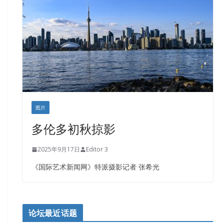
盛达资本
正点印艺设计
图片
多伦多初秋掠影
2025年9月17日
Editor 3
《国际艺术新闻网》特派摄影记者 张希光
论坛最近话题