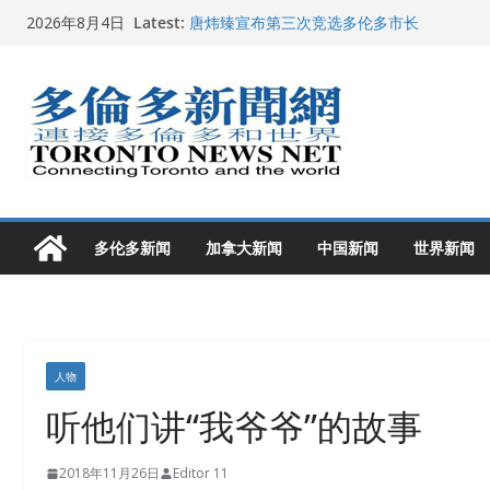
Skip
Latest:
唐炜臻宣布第三次竞选多伦多市长
2026年8月4日
to
2026加拿大青少年儿童绘画比赛颁奖典礼多
龚晓华参加多伦多骄傲大游行 与市民分享竞
content
多伦多市长选举拉开帷幕 多名华人候选人宣
2026深圳国际佛事用品展览会暨沉香文化
多伦多新闻
加拿大新闻
中国新闻
世界新闻
人物
听他们讲“我爷爷”的故事
2018年11月26日
Editor 11