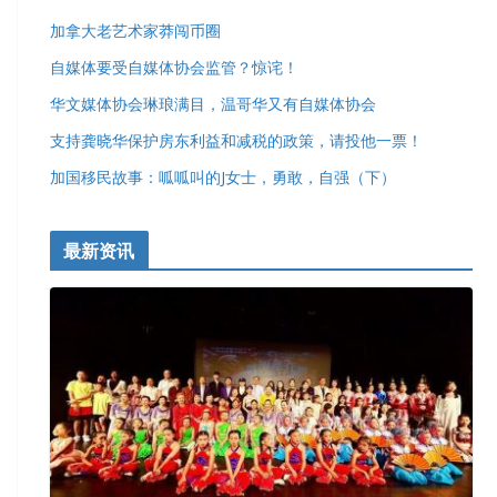
加拿大老艺术家莽闯币圈
自媒体要受自媒体协会监管？惊诧！
华文媒体协会琳琅满目，温哥华又有自媒体协会
支持龚晓华保护房东利益和减税的政策，请投他一票！
加国移民故事：呱呱叫的J女士，勇敢，自强（下）
最新资讯