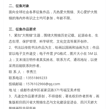
二、征集对象
面向全球社会各界征集作品，凡热爱大熊猫、关心爱护大熊
猫的海内外有识之士均可参加，年龄不限。
三、征集作品要求
1、紧扣“大熊猫”主题，围绕大熊猫历史记载、起源命名、生
态生理、保护管理、科学研究、文化交流等展开创作。
2、书法以传统书法作品为主，绘画以国画和油画为主；作品
皆以电子文件递交；电子件需 JPG格式，图片大小在 5M 以
上；文末须注明作者真实姓名、联系方式、通讯地址，以便
采用后能联系到作者。
联 系 人 ： 李秀兰
联系电话：13551869233
投稿邮箱：1576102966@qq.com
地 址：成都市成华区崔家店路371号福宝美术馆
3、凡递交作品要求原创，不得侵权，署名权归作者所有，画
集版权归四川省大熊猫生态与文化建设促进会、四川天娇大
熊猫画院共同所有。