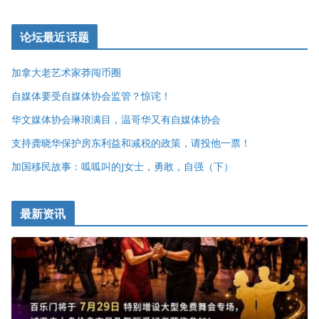
论坛最近话题
加拿大老艺术家莽闯币圈
自媒体要受自媒体协会监管？惊诧！
华文媒体协会琳琅满目，温哥华又有自媒体协会
支持龚晓华保护房东利益和减税的政策，请投他一票！
加国移民故事：呱呱叫的J女士，勇敢，自强（下）
最新资讯