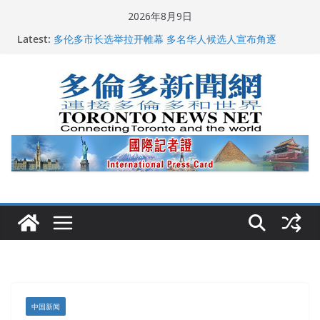
Skip
2026年8月9日
to
龚晓华参加多伦多骄傲大游行 与市民分享竞选理念
Latest:
content
多伦多市长选举拉开帷幕 多名华人候选人宣布角逐
百乐门大舞台舞会闪耀多伦多
特朗普称加拿大“不友善”并批评其领导层 卡尼：谈判事
关加拿大就业
2026加拿大青少年儿童绘画比赛颁奖典礼多伦多举行
中国新闻