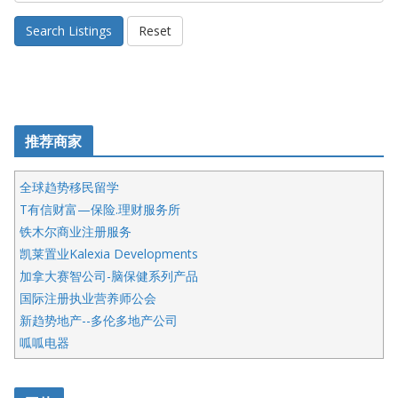
Search Listings
Reset
推荐商家
全球趋势移民留学
T有信财富—保险.理财服务所
铁木尔商业注册服务
凯莱置业Kalexia Developments
加拿大赛智公司-脑保健系列产品
国际注册执业营养师公会
新趋势地产--多伦多地产公司
呱呱电器
开明车行KS CAR SALES & SERVICE
皇后金融集团