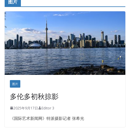
图片
铁木尔商业注册服务
图片
多伦多初秋掠影
2025年9月17日
Editor 3
《国际艺术新闻网》特派摄影记者 张希光