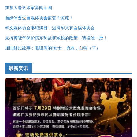
加拿大老艺术家莽闯币圈
自媒体要受自媒体协会监管？惊诧！
华文媒体协会琳琅满目，温哥华又有自媒体协会
支持龚晓华保护房东利益和减税的政策，请投他一票！
加国移民故事：呱呱叫的J女士，勇敢，自强（下）
最新资讯