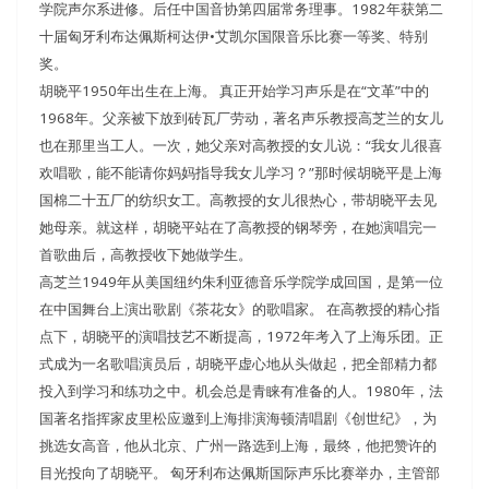
学院声尔系进修。后任中国音协第四届常务理事。1982年获第二
十届匈牙利布达佩斯柯达伊•艾凯尔国限音乐比赛一等奖、特别
奖。
胡晓平1950年出生在上海。 真正开始学习声乐是在“文革”中的
1968年。父亲被下放到砖瓦厂劳动，著名声乐教授高芝兰的女儿
也在那里当工人。一次，她父亲对高教授的女儿说：“我女儿很喜
欢唱歌，能不能请你妈妈指导我女儿学习？”那时候胡晓平是上海
国棉二十五厂的纺织女工。高教授的女儿很热心，带胡晓平去见
她母亲。就这样，胡晓平站在了高教授的钢琴旁，在她演唱完一
首歌曲后，高教授收下她做学生。
高芝兰1949年从美国纽约朱利亚德音乐学院学成回国，是第一位
在中国舞台上演出歌剧《茶花女》的歌唱家。 在高教授的精心指
点下，胡晓平的演唱技艺不断提高，1972年考入了上海乐团。正
式成为一名歌唱演员后，胡晓平虚心地从头做起，把全部精力都
投入到学习和练功之中。机会总是青睐有准备的人。1980年，法
国著名指挥家皮里松应邀到上海排演海顿清唱剧《创世纪》，为
挑选女高音，他从北京、广州一路选到上海，最终，他把赞许的
目光投向了胡晓平。 匈牙利布达佩斯国际声乐比赛举办，主管部