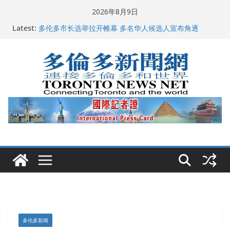
Skip
2026年8月9日
to
Latest:
龚晓华参加多伦多骄傲大游行 与市民分享竞选理念
content
多伦多市长选举拉开帷幕 多名华人候选人宣布角逐
百乐门大舞台舞会闪耀多伦多
特朗普称加拿大“不友善”并批评其领导层 卡尼：谈判事
关加拿大就业
2026加拿大青少年儿童绘画比赛颁奖典礼多伦多举行
多伦多新闻