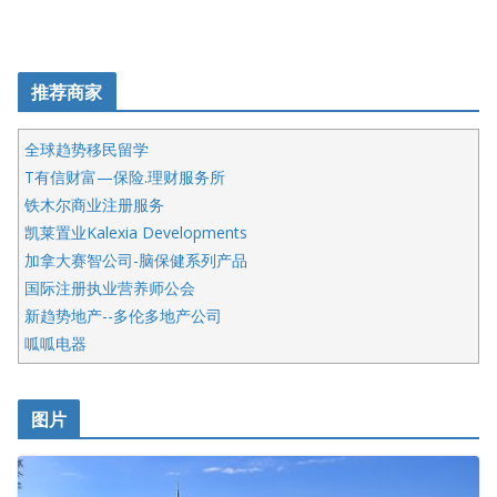
推荐商家
全球趋势移民留学
T有信财富—保险.理财服务所
铁木尔商业注册服务
凯莱置业Kalexia Developments
加拿大赛智公司-脑保健系列产品
国际注册执业营养师公会
新趋势地产--多伦多地产公司
呱呱电器
开明车行KS CAR SALES & SERVICE
皇后金融集团
图片
铁木尔商业注册服务