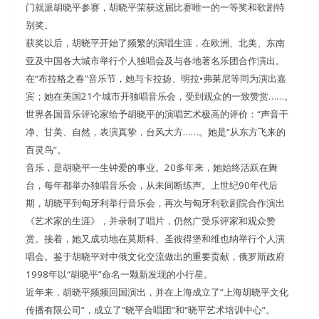
门就派胡晓平参赛，胡晓平荣获这届比赛唯一的一等奖和歌剧特
别奖。
获奖以后，胡晓平开始了频繁的演唱生涯，在欧洲、北美、东南
亚及中国各大城市举行个人独唱会及与各地著名乐团合作演出。
在“布拉格之春”音乐节，她与卡拉扬、明拉•弗莱尼等同为演出嘉
宾；她在美国21个城市开独唱音乐会，受到观众的一致赞赏……。
世界各国音乐评论家给予胡晓平的演唱艺术极高的评价：“声音干
净、甘美、自然，表演真挚，台风大方……。她是“从东方飞来的
百灵鸟”。
音乐，是胡晓平一生钟爱的事业。20多年来，她始终活跃在舞
台，每年都举办独唱音乐会，从未间断练声。上世纪90年代后
期，胡晓平到匈牙利举行音乐会，再次与匈牙利歌剧院合作演出
《艺术家的生涯》，并录制了唱片，仍然广受乐评家和观众赞
赏。接着，她又成功地在莫斯科、圣彼得堡和维也纳举行个人演
唱会。鉴于胡晓平对中俄文化交流做出的重要贡献，俄罗斯政府
1998年以“胡晓平”命名一颗新发现的小行星。
近年来，胡晓平频频回国演出，并在上海成立了“上海胡晓平文化
传播有限公司”，成立了“晓平合唱团”和“晓平艺术培训中心”。