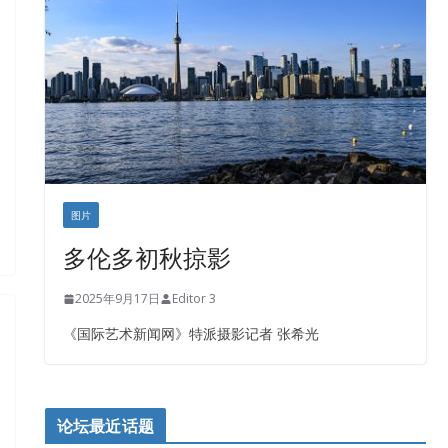
盛达资本
正点印艺设计
图片
多伦多初秋掠影
2025年9月17日
Editor 3
《国际艺术新闻网》特派摄影记者 张希光
论坛最近话题