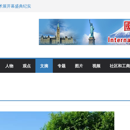
艺术展开幕盛典纪实
尼：谈判事关加拿大
伦多举行
选理念
布角逐
人物
观点
文摘
专题
图片
视频
社区和工商