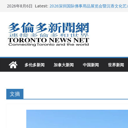
Skip
Latest:
2026深圳国际佛事用品展览会暨沉香文化
2026年8月6日
to
特朗普称加拿大“不友善”并批评其领导层 卡
就业
content
2026加拿大青少年儿童绘画比赛颁奖典礼多
龚晓华参加多伦多骄傲大游行 与市民分享竞
多伦多市长选举拉开帷幕 多名华人候选人宣
多伦多新闻
加拿大新闻
中国新闻
世界新闻
文摘