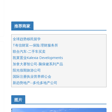
推荐商家
全球趋势移民留学
T有信财富—保险.理财服务所
联合汽车-二手车买卖
凯莱置业Kalexia Developments
加拿大赛智公司-脑保健系列产品
阳光假期旅游公司
国际注册执业营养师公会
新趋势地产--多伦多地产公司
呱呱电器
开明车行KS CAR SALES & SERVICE
图片
健健宝公司
皇后金融集团