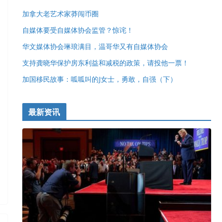
加拿大老艺术家莽闯币圈
自媒体要受自媒体协会监管？惊诧！
华文媒体协会琳琅满目，温哥华又有自媒体协会
支持龚晓华保护房东利益和减税的政策，请投他一票！
加国移民故事：呱呱叫的J女士，勇敢，自强（下）
最新资讯