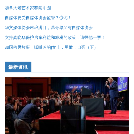
加拿大老艺术家莽闯币圈
自媒体要受自媒体协会监管？惊诧！
华文媒体协会琳琅满目，温哥华又有自媒体协会
支持龚晓华保护房东利益和减税的政策，请投他一票！
加国移民故事：呱呱叫的J女士，勇敢，自强（下）
最新资讯