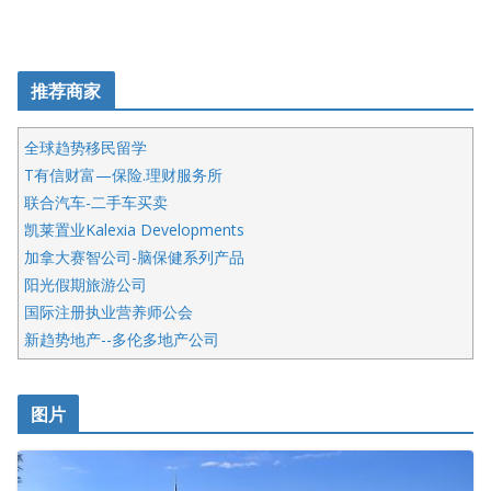
推荐商家
全球趋势移民留学
T有信财富—保险.理财服务所
联合汽车-二手车买卖
凯莱置业Kalexia Developments
加拿大赛智公司-脑保健系列产品
阳光假期旅游公司
国际注册执业营养师公会
新趋势地产--多伦多地产公司
呱呱电器
开明车行KS CAR SALES & SERVICE
图片
健健宝公司
皇后金融集团
盛达资本