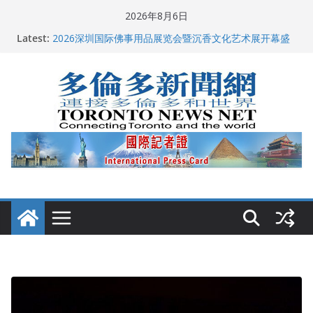
Skip
2026年8月6日
to
Latest:
多伦多市长选举拉开帷幕 多名华人候选人宣布角逐
content
2026深圳国际佛事用品展览会暨沉香文化艺术展开幕盛
典纪实
特朗普称加拿大“不友善”并批评其领导层 卡尼：谈判事
关加拿大就业
2026加拿大青少年儿童绘画比赛颁奖典礼多伦多举行
龚晓华参加多伦多骄傲大游行 与市民分享竞选理念