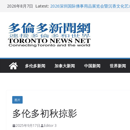
Skip
Latest:
2026深圳国际佛事用品展览会暨沉香文化
2026年8月7日
to
特朗普称加拿大“不友善”并批评其领导层 卡
就业
content
2026加拿大青少年儿童绘画比赛颁奖典礼多
龚晓华参加多伦多骄傲大游行 与市民分享竞
多伦多市长选举拉开帷幕 多名华人候选人宣
多伦多新闻
加拿大新闻
中国新闻
世界新闻
图片
多伦多初秋掠影
2025年9月17日
Editor 3