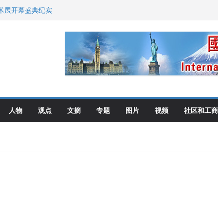
艺术展开幕盛典纪实
尼：谈判事关加拿大
伦多举行
选理念
布角逐
人物
观点
文摘
专题
图片
视频
社区和工商