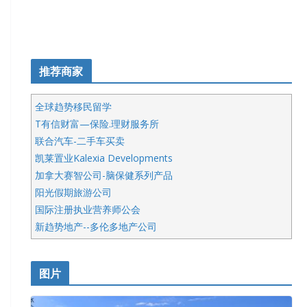
推荐商家
全球趋势移民留学
T有信财富—保险.理财服务所
联合汽车-二手车买卖
凯莱置业Kalexia Developments
加拿大赛智公司-脑保健系列产品
阳光假期旅游公司
国际注册执业营养师公会
新趋势地产--多伦多地产公司
呱呱电器
开明车行KS CAR SALES & SERVICE
图片
健健宝公司
皇后金融集团