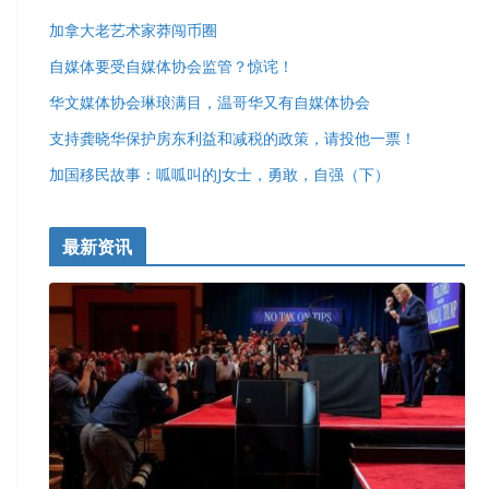
加拿大老艺术家莽闯币圈
自媒体要受自媒体协会监管？惊诧！
华文媒体协会琳琅满目，温哥华又有自媒体协会
支持龚晓华保护房东利益和减税的政策，请投他一票！
加国移民故事：呱呱叫的J女士，勇敢，自强（下）
最新资讯