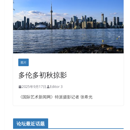
盛达资本
正点印艺设计
图片
多伦多初秋掠影
2025年9月17日
Editor 3
《国际艺术新闻网》特派摄影记者 张希光
论坛最近话题