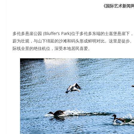
《国际艺术新闻网
多伦多悬崖公园 (Bluffer’s Park)位于多伦多东端的士
蔚为壮观，与山下绵延的沙滩和码头形成鲜明对比。这里是徒步、
际线全景的绝佳机位，深受本地居民喜爱。