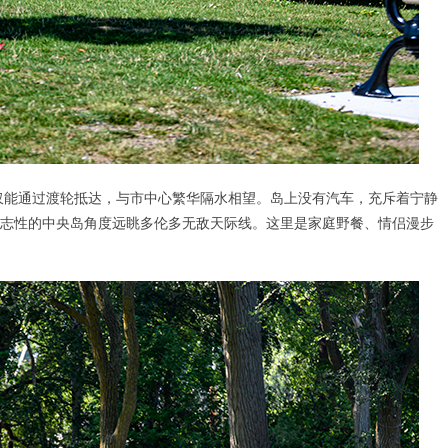
城中绿洲，仅能通过渡轮抵达，与市中心繁华隔水相望。岛上没有汽车，充斥着宁静
志性的中央岛角度远眺多伦多无敌天际线。这里是家庭野餐、情侣漫步