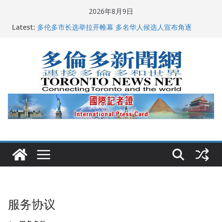
Skip
2026年8月9日
to
龚晓华参加多伦多骄傲大游行 与市民分享竞选理念
Latest:
content
多伦多市长选举拉开帷幕 多名华人候选人宣布角逐
百乐门大舞台舞会闪耀多伦多
特朗普称加拿大“不友善”并批评其领导层 卡尼：谈判事
关加拿大就业
2026加拿大青少年儿童绘画比赛颁奖典礼多伦多举行
服务协议