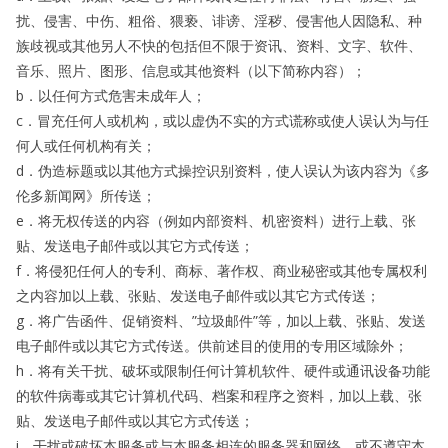
扰、侵害、中伤、粗俗、猥亵、诽谤、淫秽、侵害他人因隐私、种
族歧视或其他另人不快的包括但不限于资讯、资料、文字、软件、
音乐、照片、图形、信息或其他资料（以下简称内容）；
b．以任何方式危害未成年人；
c．冒充任何人或机构，或以虚伪不实的方式谎称或使人误认为与任
何人或任何机构有关；
d．伪造标题或以其他方式操控识别资料，使人误认为该内容为《多
伦多新闻网》所传送；
e．将无权传送的内容（例如内部资料、机密资料）进行上载、张
贴、发送电子邮件或以其它方式传送；
f．将侵犯任何人的专利、商标、著作权、商业秘密或其他专属权利
之内容加以上载、张贴、发送电子邮件或以其它方式传送；
g．将广告函件、促销资料、”垃圾邮件”等，加以上载、张贴、发送
电子邮件或以其它方式传送。供前述目的使用的专用区域除外；
h．将有关干扰、破坏或限制任何计算机软件、硬件或通讯设备功能
的软件病毒或其它计算机代码、档案和程序之资料，加以上载、张
贴、发送电子邮件或以其它方式传送；
i．干扰或破坏本服务或与本服务相连的服务器和网络，或不遵守本