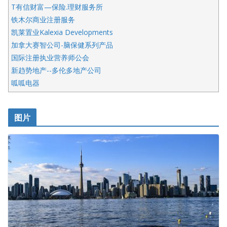
T有信财富—保险.理财服务所
铁木尔商业注册服务
凯莱置业Kalexia Developments
加拿大赛智公司-脑保健系列产品
国际注册执业营养师公会
新趋势地产--多伦多地产公司
呱呱电器
开明车行KS CAR SALES & SERVICE
皇后金融集团
图片
铁木尔商业注册服务