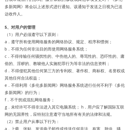
多新闻网》将会以上述形式进行通知。该通知于发送之日视为已送
达收件人。
5、对用户的管理
（1）用户必须遵守以下原则：
a．遵守所有使用网络服务的网络协议、规定、程序和惯例；
b．不得为任何非法目的而使用网络服务系统；
c．不得传输任何骚扰性的、中伤他人的、辱骂性的、恐吓性的、庸
俗的、淫秽的、教唆他人实施犯罪行为等非法的信息资料；
d．不得侵犯其他任何第三方的专利权、著作权、商标权、名誉权或
其他任何合法权益；
e．不得利用《多伦多新闻网》网络服务系统进行任何不利于《多伦
多新闻网》的行为；
f．不干扰或混乱网络服务；
g．未经许可不得非法进入其它电脑系统； h．用户应了解国际互联
网的无国界性，应特别注意遵守当地所有有关的法律和法规。
（2）禁止用户从事以下行为：
a．上载、张贴、发送电子邮件或传送任何非法、有害、胁迫、骚