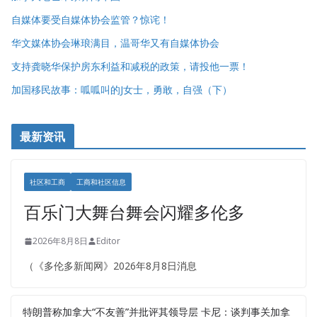
自媒体要受自媒体协会监管？惊诧！
华文媒体协会琳琅满目，温哥华又有自媒体协会
支持龚晓华保护房东利益和减税的政策，请投他一票！
加国移民故事：呱呱叫的J女士，勇敢，自强（下）
最新资讯
社区和工商
工商和社区信息
百乐门大舞台舞会闪耀多伦多
2026年8月8日
Editor
（《多伦多新闻网》2026年8月8日消息
特朗普称加拿大“不友善”并批评其领导层 卡尼：谈判事关加拿