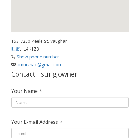
153-7250 Keele St. Vaughan
旺市
,
L4K1Z8
Show phone number
timurzhao@gmail.com
Contact listing owner
Your Name
*
Your E-mail Address
*