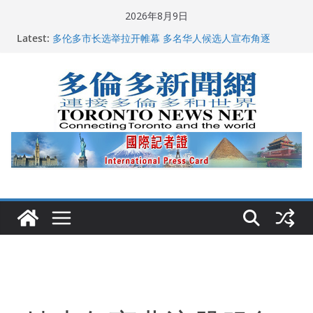
Skip
2026年8月9日
to
Latest:
多伦多市长选举拉开帷幕 多名华人候选人宣布角逐
content
百乐门大舞台舞会闪耀多伦多
特朗普称加拿大“不友善”并批评其领导层 卡尼：谈判事
关加拿大就业
2026加拿大青少年儿童绘画比赛颁奖典礼多伦多举行
龚晓华参加多伦多骄傲大游行 与市民分享竞选理念