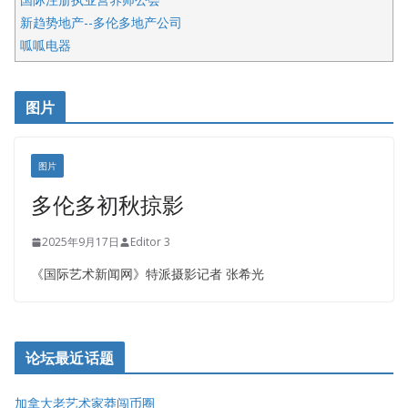
新趋势地产--多伦多地产公司
呱呱电器
开明车行KS CAR SALES & SERVICE
皇后金融集团
图片
铁木尔商业注册服务
图片
多伦多初秋掠影
2025年9月17日
Editor 3
《国际艺术新闻网》特派摄影记者 张希光
论坛最近话题
加拿大老艺术家莽闯币圈