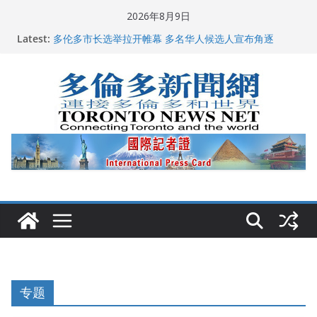
Skip
2026年8月9日
to
龚晓华参加多伦多骄傲大游行 与市民分享竞选理念
Latest:
content
多伦多市长选举拉开帷幕 多名华人候选人宣布角逐
百乐门大舞台舞会闪耀多伦多
特朗普称加拿大“不友善”并批评其领导层 卡尼：谈判事
关加拿大就业
2026加拿大青少年儿童绘画比赛颁奖典礼多伦多举行
专题