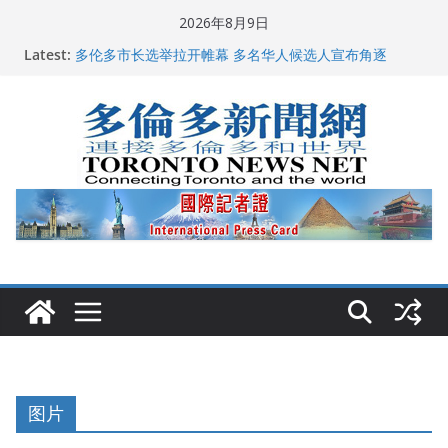
Skip
2026年8月9日
to
Latest:
龚晓华参加多伦多骄傲大游行 与市民分享竞选理念
content
多伦多市长选举拉开帷幕 多名华人候选人宣布角逐
百乐门大舞台舞会闪耀多伦多
特朗普称加拿大“不友善”并批评其领导层 卡尼：谈判事
关加拿大就业
2026加拿大青少年儿童绘画比赛颁奖典礼多伦多举行
图片