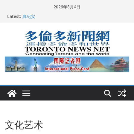
Skip
2026年8月4日
to
Latest:
2026深圳国际佛事用品展览会暨沉香文化艺术展开幕盛
content
典纪实
唐炜臻宣布第三次竞选多伦多市长
2026加拿大青少年儿童绘画比赛颁奖典礼多伦多举行
龚晓华参加多伦多骄傲大游行 与市民分享竞选理念
多伦多市长选举拉开帷幕 多名华人候选人宣布角逐
文化艺术