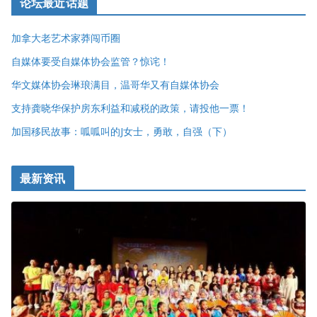
论坛最近话题
加拿大老艺术家莽闯币圈
自媒体要受自媒体协会监管？惊诧！
华文媒体协会琳琅满目，温哥华又有自媒体协会
支持龚晓华保护房东利益和减税的政策，请投他一票！
加国移民故事：呱呱叫的J女士，勇敢，自强（下）
最新资讯