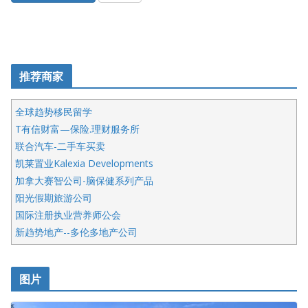
推荐商家
全球趋势移民留学
T有信财富—保险.理财服务所
联合汽车-二手车买卖
凯莱置业Kalexia Developments
加拿大赛智公司-脑保健系列产品
阳光假期旅游公司
国际注册执业营养师公会
新趋势地产--多伦多地产公司
呱呱电器
开明车行KS CAR SALES & SERVICE
图片
健健宝公司
皇后金融集团