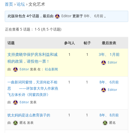
首页
›
论坛
›
文化艺术
此版块包含 4个话题，最后由
Editor
更新于
8年、 6月前
。
正在查看 5 话题： 1-5 (共 5 个话题)
话题
参与人
帖子
最后发表
支持龚晓华保护房东利益和减
1
1
3年、 1月前
税的政策，请投他一票！
Editor
由:
Editor
发表
在：
社会新闻
一曲新词同窗情，天涯何处不相
1
1
8年、 6月前
思 ——评加拿大华人作家燕
Editor
飞古体长诗《同窗四美辞》
由:
Editor
发表
犹太妈妈是这么教育孩子的
1
1
8年、 8月前
由:
匿名
发表
匿名