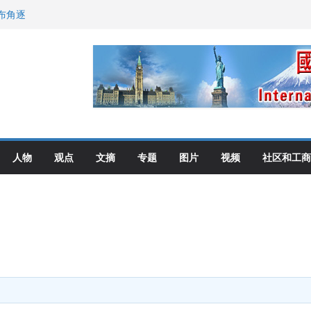
布角逐
尼：谈判事关加拿大
伦多举行
选理念
人物
观点
文摘
专题
图片
视频
社区和工商