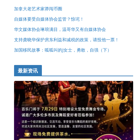
加拿大老艺术家莽闯币圈
自媒体要受自媒体协会监管？惊诧！
华文媒体协会琳琅满目，温哥华又有自媒体协会
支持龚晓华保护房东利益和减税的政策，请投他一票！
加国移民故事：呱呱叫的J女士，勇敢，自强（下）
最新资讯