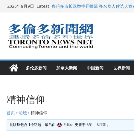
Skip
Latest:
多伦多市长选举拉开帷幕 多名华人候选人宣
2026年8月9日
to
百乐门大舞台舞会闪耀多伦多
特朗普称加拿大“不友善”并批评其领导层 卡
content
就业
2026加拿大青少年儿童绘画比赛颁奖典礼多
龚晓华参加多伦多骄傲大游行 与市民分享竞
多伦多新闻
加拿大新闻
中国新闻
世界新闻
精神信仰
首页
›
论坛
›
精神信仰
此版块包含 1个话题，最后由
Editor
更新于
8年、 8月前
。