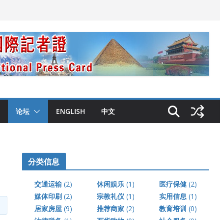
论坛
ENGLISH
中文
分类信息
交通运输
(2)
休闲娱乐
(1)
医疗保健
(2)
媒体印刷
(2)
宗教礼仪
(1)
实用信息
(1)
居家房屋
(9)
推荐商家
(2)
教育培训
(0)