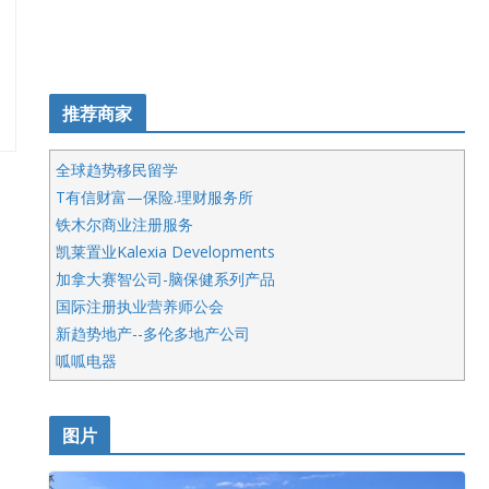
推荐商家
全球趋势移民留学
T有信财富—保险.理财服务所
铁木尔商业注册服务
凯莱置业Kalexia Developments
加拿大赛智公司-脑保健系列产品
国际注册执业营养师公会
新趋势地产--多伦多地产公司
呱呱电器
开明车行KS CAR SALES & SERVICE
皇后金融集团
图片
铁木尔商业注册服务