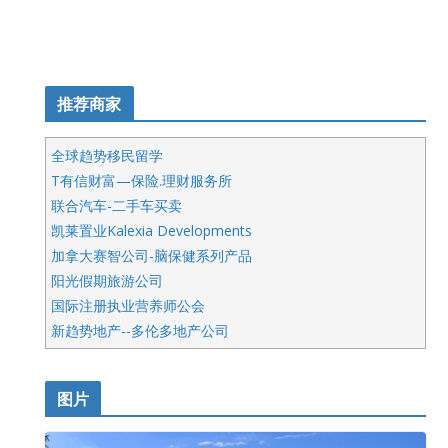
推荐商家
全球趋势移民留学
T有信财富—保险.理财服务所
联合汽车-二手车买卖
凯莱置业Kalexia Developments
加拿大赛智公司-脑保健系列产品
阳光假期旅游公司
国际注册执业营养师公会
新趋势地产--多伦多地产公司
呱呱电器
开明车行KS CAR SALES & SERVICE
图片
健健宝公司
皇后金融集团