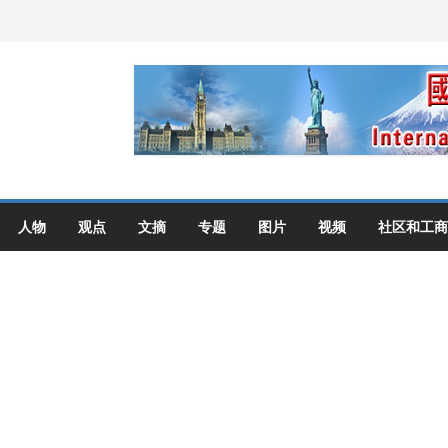
伦多举行
选理念
布角逐
艺术展开幕盛典纪实
人物
观点
文摘
专题
图片
视频
社区和工商