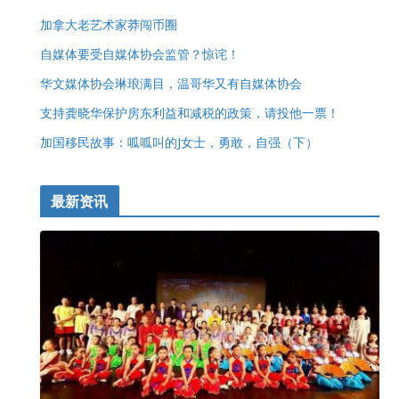
加拿大老艺术家莽闯币圈
自媒体要受自媒体协会监管？惊诧！
华文媒体协会琳琅满目，温哥华又有自媒体协会
支持龚晓华保护房东利益和减税的政策，请投他一票！
加国移民故事：呱呱叫的J女士，勇敢，自强（下）
最新资讯