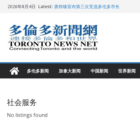
Skip
Latest:
唐炜臻宣布第三次竞选多伦多市长
2026年8月4日
to
2026加拿大青少年儿童绘画比赛颁奖典礼多
龚晓华参加多伦多骄傲大游行 与市民分享竞
content
多伦多市长选举拉开帷幕 多名华人候选人宣
2026深圳国际佛事用品展览会暨沉香文化
多伦多新闻
加拿大新闻
中国新闻
世界新闻
社会服务
No listings found