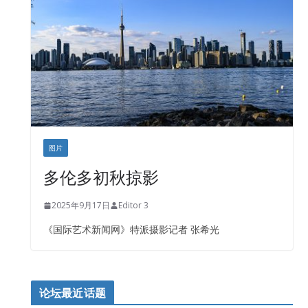
盛达资本
正点印艺设计
图片
多伦多初秋掠影
2025年9月17日
Editor 3
《国际艺术新闻网》特派摄影记者 张希光
论坛最近话题