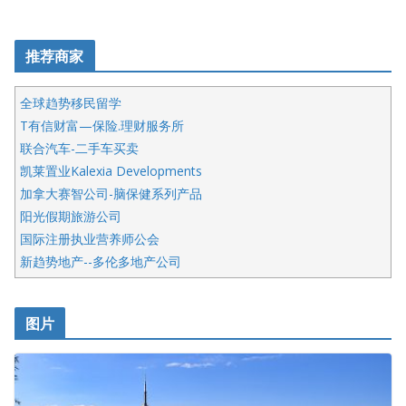
推荐商家
全球趋势移民留学
T有信财富—保险.理财服务所
联合汽车-二手车买卖
凯莱置业Kalexia Developments
加拿大赛智公司-脑保健系列产品
阳光假期旅游公司
国际注册执业营养师公会
新趋势地产--多伦多地产公司
呱呱电器
开明车行KS CAR SALES & SERVICE
图片
健健宝公司
皇后金融集团
盛达资本
正点印艺设计