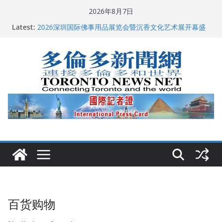
Skip
2026年8月7日
to
Latest:
2026深圳国际佛事用品展览会暨沉香文化艺术展开幕盛
content
典纪实
特朗普称加拿大“不友善”并批评其领导层 卡尼：谈判事
关加拿大就业
2026加拿大青少年儿童绘画比赛颁奖典礼多伦多举行
龚晓华参加多伦多骄傲大游行 与市民分享竞选理念
多伦多市长选举拉开帷幕 多名华人候选人宣布角逐
百货购物