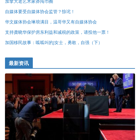
加拿大老艺术家莽闯币圈
自媒体要受自媒体协会监管？惊诧！
华文媒体协会琳琅满目，温哥华又有自媒体协会
支持龚晓华保护房东利益和减税的政策，请投他一票！
加国移民故事：呱呱叫的J女士，勇敢，自强（下）
最新资讯