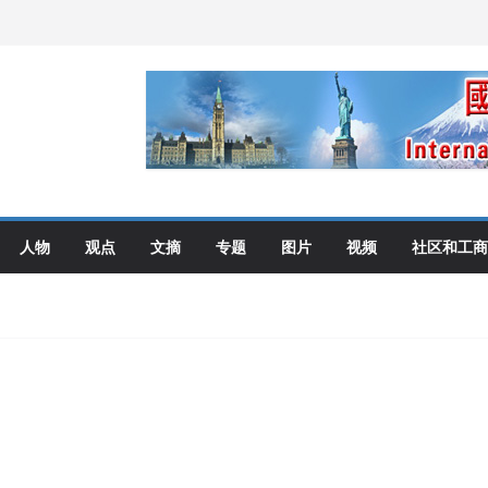
伦多举行
选理念
布角逐
艺术展开幕盛典纪实
人物
观点
文摘
专题
图片
视频
社区和工商