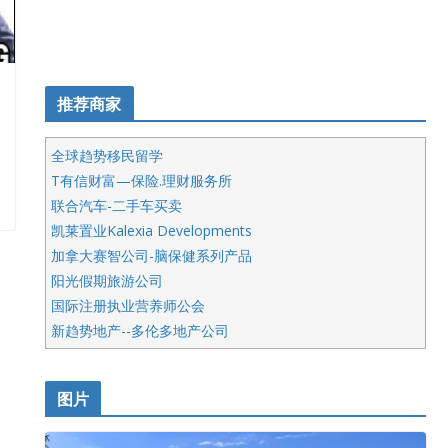
推荐商家
全球趋势移民留学
T有信财富—保险.理财服务所
联合汽车-二手车买卖
凯莱置业Kalexia Developments
加拿大赛智公司-脑保健系列产品
阳光假期旅游公司
国际注册执业营养师公会
新趋势地产--多伦多地产公司
呱呱电器
开明车行KS CAR SALES & SERVICE
图片
健健宝公司
皇后金融集团