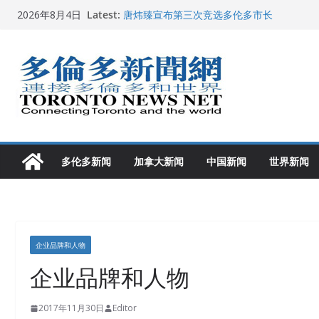
Skip
Latest:
唐炜臻宣布第三次竞选多伦多市长
2026年8月4日
to
2026加拿大青少年儿童绘画比赛颁奖典礼多
龚晓华参加多伦多骄傲大游行 与市民分享竞
content
多伦多市长选举拉开帷幕 多名华人候选人宣
2026深圳国际佛事用品展览会暨沉香文化
多伦多新闻
加拿大新闻
中国新闻
世界新闻
企业品牌和人物
企业品牌和人物
2017年11月30日
Editor