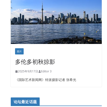
盛达资本
正点印艺设计
图片
多伦多初秋掠影
2025年9月17日
Editor 3
《国际艺术新闻网》特派摄影记者 张希光
论坛最近话题