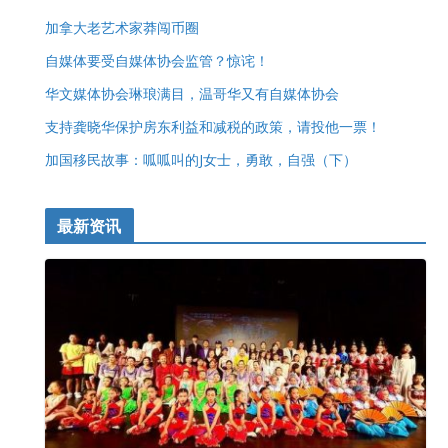
加拿大老艺术家莽闯币圈
自媒体要受自媒体协会监管？惊诧！
华文媒体协会琳琅满目，温哥华又有自媒体协会
支持龚晓华保护房东利益和减税的政策，请投他一票！
加国移民故事：呱呱叫的J女士，勇敢，自强（下）
最新资讯