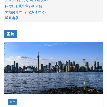
国际注册执业营养师公会
新趋势地产--多伦多地产公司
呱呱电器
开明车行KS CAR SALES & SERVICE
皇后金融集团
图片
铁木尔商业注册服务
图片