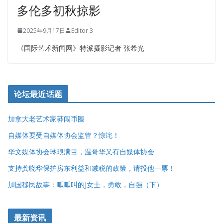
多伦多初秋掠影
2025年9月17日
Editor 3
《国际艺术新闻网》特派摄影记者 张希光
论坛最近话题
加拿大老艺术家莽闯币圈
自媒体要受自媒体协会监管？惊诧！
华文媒体协会琳琅满目，温哥华又有自媒体协会
支持龚晓华保护房东利益和减税的政策，请投他一票！
加国移民故事：呱呱叫的J女士，勇敢，自强（下）
最新资讯