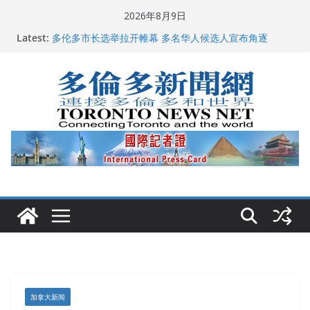
Skip
2026年8月9日
龚晓华参加多伦多骄傲大游行 与市民分享竞选理念
to
Latest:
多伦多市长选举拉开帷幕 多名华人候选人宣布角逐
content
百乐门大舞台舞会闪耀多伦多
特朗普称加拿大“不友善”并批评其领导层 卡尼：谈判事
关加拿大就业
2026加拿大青少年儿童绘画比赛颁奖典礼多伦多举行
加拿大新闻