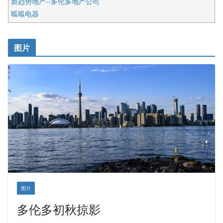
新趋势地产--多伦多地产公司
呱呱电器
开明车行KS CAR SALES & SERVICE
皇后金融集团
图片
铁木尔商业注册服务
图片
多伦多初秋掠影