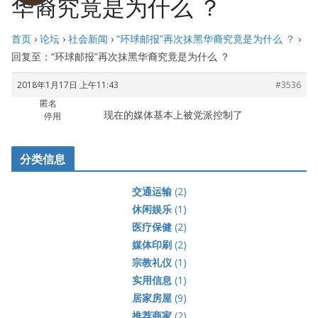
华裔究竟是为什么 ？
首页
›
论坛
›
社会新闻
›
“环球邮报”再次抹黑华裔究竟是为什么 ？
›
回复至：“环球邮报”再次抹黑华裔究竟是为什么 ？
2018年1月17日 上午11:43
#3536
匿名
现在的媒体基本上被党派控制了
停用
分类信息
交通运输
(2)
休闲娱乐
(1)
医疗保健
(2)
媒体印刷
(2)
宗教礼仪
(1)
实用信息
(1)
居家房屋
(9)
推荐商家
(2)