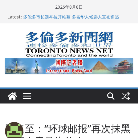
Skip
2026年8月8日
to
Latest:
多伦多市长选举拉开帷幕 多名华人候选人宣布角逐
content
百乐门大舞台舞会闪耀多伦多
特朗普称加拿大“不友善”并批评其领导层 卡尼：谈判事
关加拿大就业
2026加拿大青少年儿童绘画比赛颁奖典礼多伦多举行
龚晓华参加多伦多骄傲大游行 与市民分享竞选理念
回复至：“环球邮报”再次抹黑