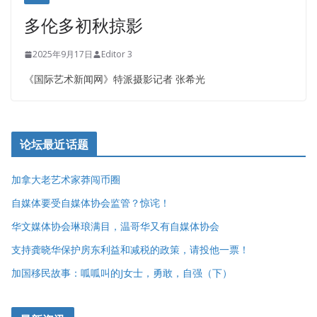
多伦多初秋掠影
2025年9月17日
Editor 3
《国际艺术新闻网》特派摄影记者 张希光
论坛最近话题
加拿大老艺术家莽闯币圈
自媒体要受自媒体协会监管？惊诧！
华文媒体协会琳琅满目，温哥华又有自媒体协会
支持龚晓华保护房东利益和减税的政策，请投他一票！
加国移民故事：呱呱叫的J女士，勇敢，自强（下）