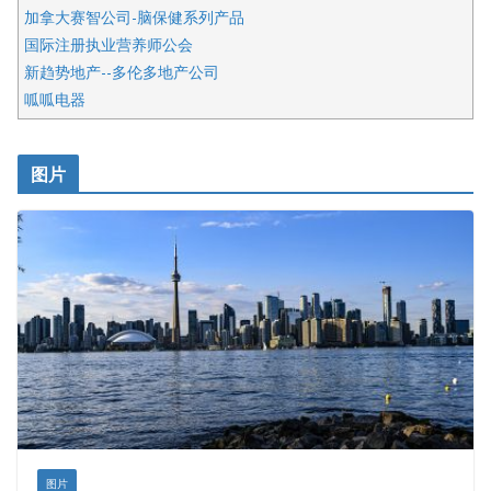
加拿大赛智公司-脑保健系列产品
国际注册执业营养师公会
新趋势地产--多伦多地产公司
呱呱电器
开明车行KS CAR SALES & SERVICE
皇后金融集团
图片
铁木尔商业注册服务
图片