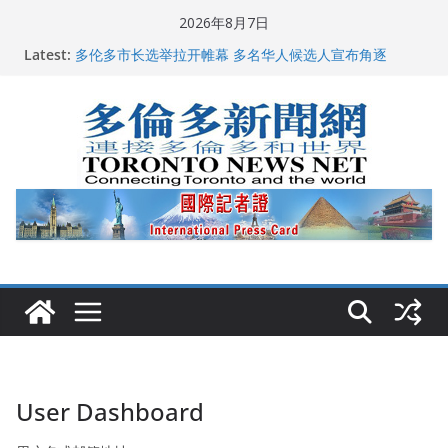
Skip
2026年8月7日
to
Latest:
多伦多市长选举拉开帷幕 多名华人候选人宣布角逐
content
2026深圳国际佛事用品展览会暨沉香文化艺术展开幕盛
典纪实
特朗普称加拿大“不友善”并批评其领导层 卡尼：谈判事
关加拿大就业
2026加拿大青少年儿童绘画比赛颁奖典礼多伦多举行
龚晓华参加多伦多骄傲大游行 与市民分享竞选理念
User Dashboard