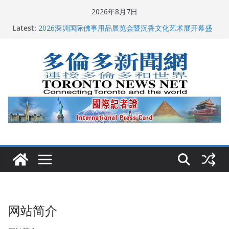
Skip
2026年8月7日
to
Latest:
2026深圳国际佛事用品展览会暨沉香文化艺术展开幕盛
content
典纪实
特朗普称加拿大“不友善”并批评其领导层 卡尼：谈判事
关加拿大就业
2026加拿大青少年儿童绘画比赛颁奖典礼多伦多举行
龚晓华参加多伦多骄傲大游行 与市民分享竞选理念
多伦多市长选举拉开帷幕 多名华人候选人宣布角逐
网站简介