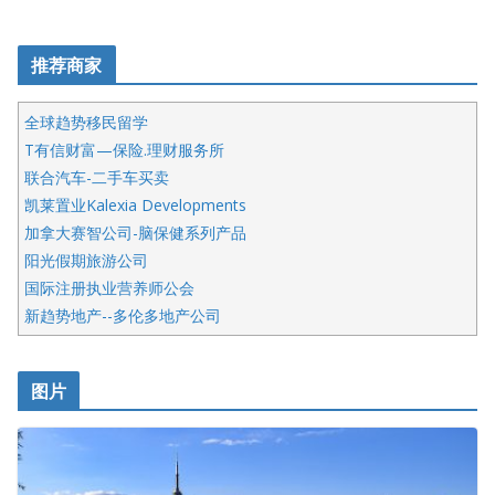
推荐商家
全球趋势移民留学
T有信财富—保险.理财服务所
联合汽车-二手车买卖
凯莱置业Kalexia Developments
加拿大赛智公司-脑保健系列产品
阳光假期旅游公司
国际注册执业营养师公会
新趋势地产--多伦多地产公司
呱呱电器
开明车行KS CAR SALES & SERVICE
图片
健健宝公司
皇后金融集团
盛达资本
正点印艺设计