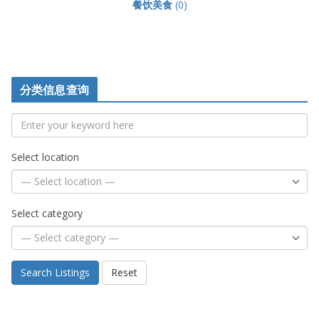
餐饮美食
(0)
分类信息查询
Select location
Select category
Search Listings
Reset