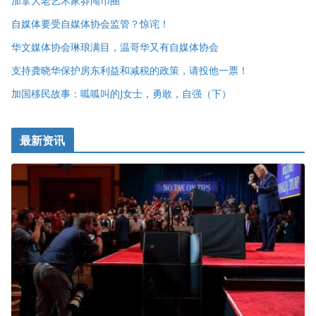
加拿大老艺术家莽闯币圈
自媒体要受自媒体协会监管？惊诧！
华文媒体协会琳琅满目，温哥华又有自媒体协会
支持龚晓华保护房东利益和减税的政策，请投他一票！
加国移民故事：呱呱叫的J女士，勇敢，自强（下）
最新资讯