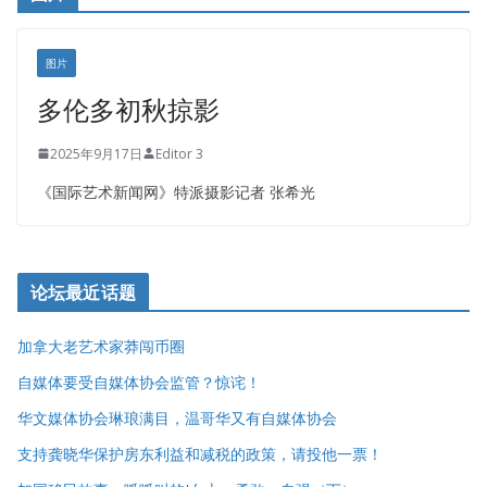
健健宝公司
皇后金融集团
盛达资本
图片
正点印艺设计
多伦多初秋掠影
2025年9月17日
Editor 3
《国际艺术新闻网》特派摄影记者 张希光
论坛最近话题
加拿大老艺术家莽闯币圈
自媒体要受自媒体协会监管？惊诧！
华文媒体协会琳琅满目，温哥华又有自媒体协会
支持龚晓华保护房东利益和减税的政策，请投他一票！