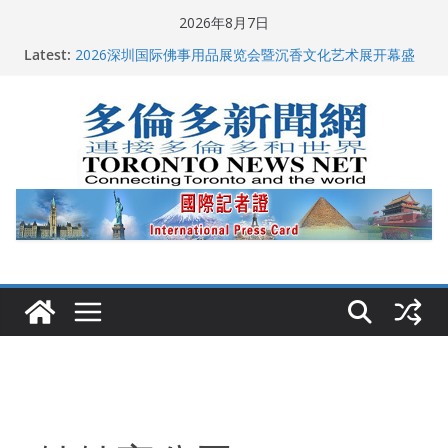
Skip
2026年8月7日
to
Latest:
2026深圳国际佛事用品展览会暨沉香文化艺术展开幕盛
content
典纪实
特朗普称加拿大“不友善”并批评其领导层 卡尼：谈判事
关加拿大就业
2026加拿大青少年儿童绘画比赛颁奖典礼多伦多举行
龚晓华参加多伦多骄傲大游行 与市民分享竞选理念
多伦多市长选举拉开帷幕 多名华人候选人宣布角逐