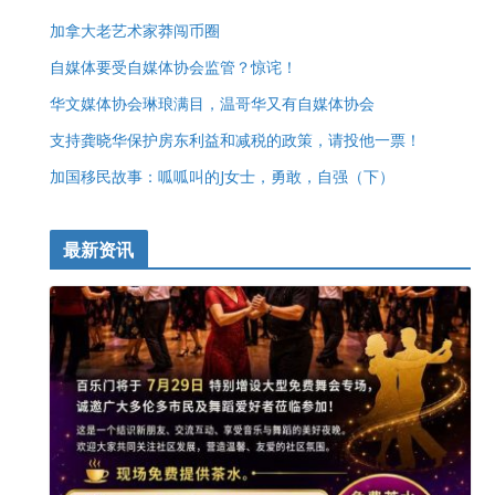
加拿大老艺术家莽闯币圈
自媒体要受自媒体协会监管？惊诧！
华文媒体协会琳琅满目，温哥华又有自媒体协会
支持龚晓华保护房东利益和减税的政策，请投他一票！
加国移民故事：呱呱叫的J女士，勇敢，自强（下）
最新资讯