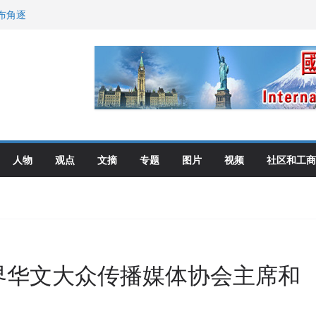
布角逐
尼：谈判事关加拿大
伦多举行
选理念
人物
观点
文摘
专题
图片
视频
社区和工商
界华文大众传播媒体协会主席和