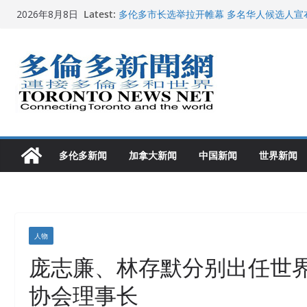
Skip
Latest:
多伦多市长选举拉开帷幕 多名华人候选人宣
2026年8月8日
to
百乐门大舞台舞会闪耀多伦多
特朗普称加拿大“不友善”并批评其领导层 卡
content
就业
2026加拿大青少年儿童绘画比赛颁奖典礼多
龚晓华参加多伦多骄傲大游行 与市民分享竞
多伦多新闻
加拿大新闻
中国新闻
世界新闻
人物
庞志廉、林存默分别出任世
协会理事长