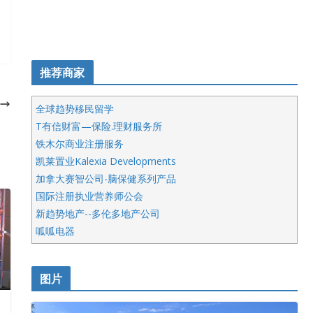
推荐商家
全球趋势移民留学
T有信财富—保险.理财服务所
铁木尔商业注册服务
凯莱置业Kalexia Developments
加拿大赛智公司-脑保健系列产品
国际注册执业营养师公会
新趋势地产--多伦多地产公司
呱呱电器
开明车行KS CAR SALES & SERVICE
皇后金融集团
图片
铁木尔商业注册服务