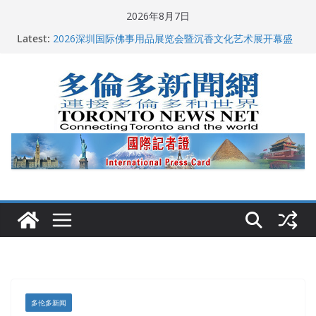
Skip
2026年8月7日
to
多伦多市长选举拉开帷幕 多名华人候选人宣布角逐
Latest:
2026深圳国际佛事用品展览会暨沉香文化艺术展开幕盛
content
典纪实
特朗普称加拿大“不友善”并批评其领导层 卡尼：谈判事
关加拿大就业
2026加拿大青少年儿童绘画比赛颁奖典礼多伦多举行
龚晓华参加多伦多骄傲大游行 与市民分享竞选理念
多伦多新闻