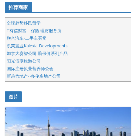
推荐商家
全球趋势移民留学
T有信财富—保险.理财服务所
联合汽车-二手车买卖
凯莱置业Kalexia Developments
加拿大赛智公司-脑保健系列产品
阳光假期旅游公司
国际注册执业营养师公会
新趋势地产--多伦多地产公司
呱呱电器
开明车行KS CAR SALES & SERVICE
图片
健健宝公司
皇后金融集团
盛达资本
正点印艺设计