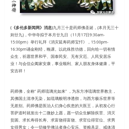
(《多伦多新闻网》消息)
九月三十是药师佛圣诞，(本月无三十
则廿九)，中华寺拟于本月廿九日（11月17日9:30am-
15:00pm）举行礼拜《消灾延寿药师宝忏》，15:00pm-
16:30pm诵金刚经，晚课。以此殊胜功德，回向给一切有情
众生，祈愿世界和平、国泰民安、无有灾厄、人民安居乐
业！与会信众阖家安康，事业顺利、家人朋友身体健康，平
安吉祥！
药师佛，全称“ 药师琉璃光如来” ，为东方净琉璃世界教主，
其佛国土清净无染，如琉璃般明净透彻，与西方极乐世界等
无差别。药师佛是医治人们身心疾患的大医王，从初发心行
菩萨道时就发出十二微妙上愿，愿一切众生解除疾苦、消灭
贫困、求长寿得长寿、求富饶得富饶、求官位得官位、求男
女得男女；令一切修学佛法者身心安乐、资粮具足、戒体清