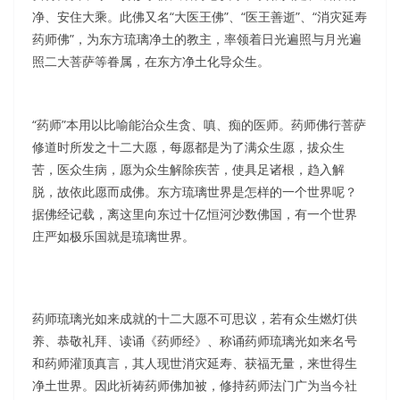
净、安住大乘。此佛又名“大医王佛”、“医王善逝”、“消灾延寿
药师佛”，为东方琉璃净土的教主，率领着日光遍照与月光遍
照二大菩萨等眷属，在东方净土化导众生。
“药师”本用以比喻能治众生贪、嗔、痴的医师。药师佛行菩萨
修道时所发之十二大愿，每愿都是为了满众生愿，拔众生
苦，医众生病，愿为众生解除疾苦，使具足诸根，趋入解
脱，故依此愿而成佛。东方琉璃世界是怎样的一个世界呢？
据佛经记载，离这里向东过十亿恒河沙数佛国，有一个世界
庄严如极乐国就是琉璃世界。
药师琉璃光如来成就的十二大愿不可思议，若有众生燃灯供
养、恭敬礼拜、读诵《药师经》、称诵药师琉璃光如来名号
和药师灌顶真言，其人现世消灾延寿、获福无量，来世得生
净土世界。因此祈祷药师佛加被，修持药师法门广为当今社