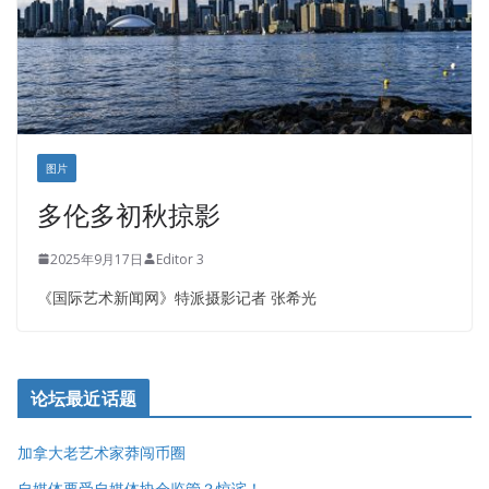
图片
多伦多初秋掠影
2025年9月17日
Editor 3
《国际艺术新闻网》特派摄影记者 张希光
论坛最近话题
加拿大老艺术家莽闯币圈
自媒体要受自媒体协会监管？惊诧！