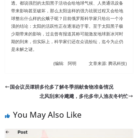
透。都说强烈的太阳黑子活动会给地球气候、人类通讯设备
带来影响甚至破坏，那么太阳这样的强力祛斑过程又会给地
球整出什么样的幺蛾子呢？目前俄罗斯科学家只给出一个冷
漠的结论：太阳的活跃性正在逐渐趋于零。至于太阳黑子极
少期带来的影响，过去曾有报道其称可能激发地球新冰河时
期的到来，但实际上，科学家们还在众说纷纭，迄今为止仍
是未解之谜。
(编辑: 阿明 文章来源: 腾讯科技)
国会议员谭耕多伦多了解冬季捐献食物准备情况
北风刮来冷飕飕，多伦多华人渔友冬钓忙
You May Also Like