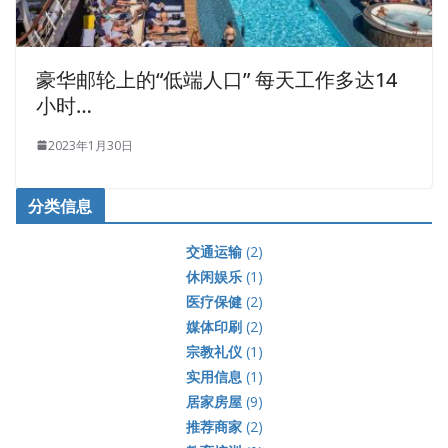
豪华邮轮上的“低端人口” 每天工作多达14
小时…
2023年1月30日
分类信息
交通运输
(2)
休闲娱乐
(1)
医疗保健
(2)
媒体印刷
(2)
宗教礼仪
(1)
实用信息
(1)
居家房屋
(9)
推荐商家
(2)