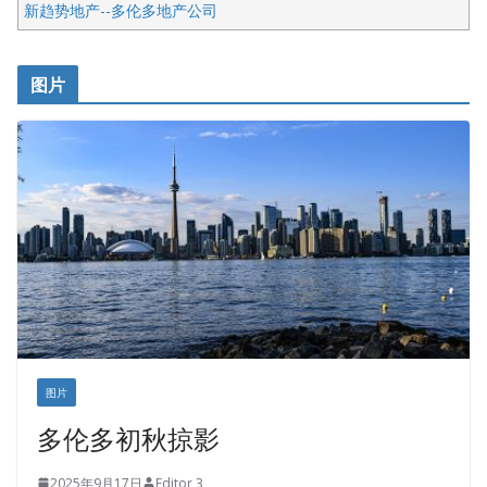
新趋势地产--多伦多地产公司
呱呱电器
开明车行KS CAR SALES & SERVICE
图片
健健宝公司
皇后金融集团
盛达资本
正点印艺设计
图片
多伦多初秋掠影
2025年9月17日
Editor 3