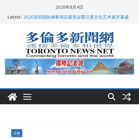
Skip
2026年8月4日
to
Latest:
2026深圳国际佛事用品展览会暨沉香文化艺术展开幕盛
content
典纪实
唐炜臻宣布第三次竞选多伦多市长
2026加拿大青少年儿童绘画比赛颁奖典礼多伦多举行
龚晓华参加多伦多骄傲大游行 与市民分享竞选理念
多伦多市长选举拉开帷幕 多名华人候选人宣布角逐
文摘