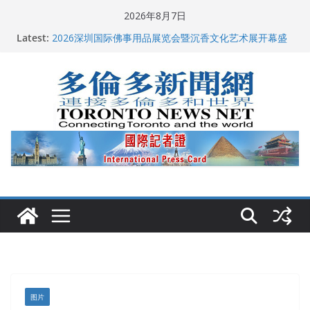
Skip
2026年8月7日
to
Latest:
2026深圳国际佛事用品展览会暨沉香文化艺术展开幕盛
content
典纪实
特朗普称加拿大“不友善”并批评其领导层 卡尼：谈判事
关加拿大就业
2026加拿大青少年儿童绘画比赛颁奖典礼多伦多举行
龚晓华参加多伦多骄傲大游行 与市民分享竞选理念
多伦多市长选举拉开帷幕 多名华人候选人宣布角逐
图片