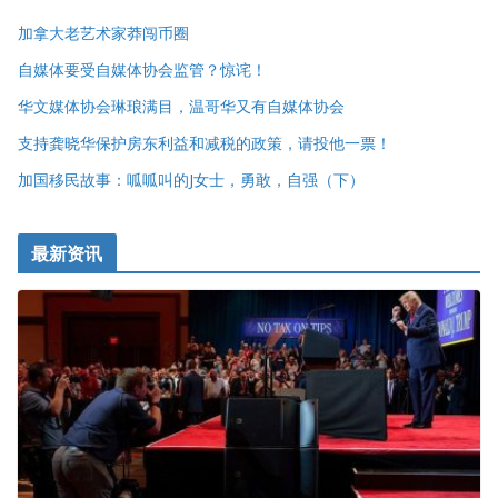
加拿大老艺术家莽闯币圈
自媒体要受自媒体协会监管？惊诧！
华文媒体协会琳琅满目，温哥华又有自媒体协会
支持龚晓华保护房东利益和减税的政策，请投他一票！
加国移民故事：呱呱叫的J女士，勇敢，自强（下）
最新资讯