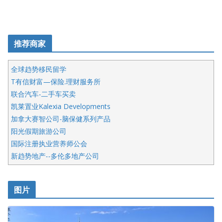
推荐商家
全球趋势移民留学
T有信财富—保险.理财服务所
联合汽车-二手车买卖
凯莱置业Kalexia Developments
加拿大赛智公司-脑保健系列产品
阳光假期旅游公司
国际注册执业营养师公会
新趋势地产--多伦多地产公司
呱呱电器
开明车行KS CAR SALES & SERVICE
图片
健健宝公司
皇后金融集团
盛达资本