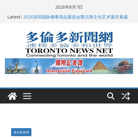
Skip
2026年8月7日
多伦多市长选举拉开帷幕 多名华人候选人宣布角逐
to
Latest:
2026深圳国际佛事用品展览会暨沉香文化艺术展开幕盛
content
典纪实
特朗普称加拿大“不友善”并批评其领导层 卡尼：谈判事
关加拿大就业
2026加拿大青少年儿童绘画比赛颁奖典礼多伦多举行
龚晓华参加多伦多骄傲大游行 与市民分享竞选理念
多伦多新闻