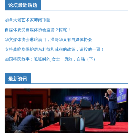
论坛最近话题
加拿大老艺术家莽闯币圈
自媒体要受自媒体协会监管？惊诧！
华文媒体协会琳琅满目，温哥华又有自媒体协会
支持龚晓华保护房东利益和减税的政策，请投他一票！
加国移民故事：呱呱叫的J女士，勇敢，自强（下）
最新资讯