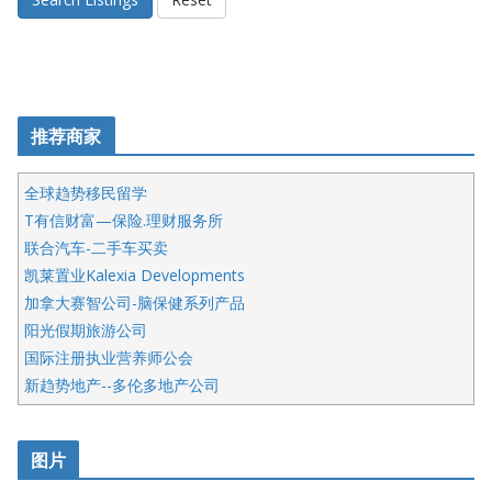
推荐商家
全球趋势移民留学
T有信财富—保险.理财服务所
联合汽车-二手车买卖
凯莱置业Kalexia Developments
加拿大赛智公司-脑保健系列产品
阳光假期旅游公司
国际注册执业营养师公会
新趋势地产--多伦多地产公司
呱呱电器
开明车行KS CAR SALES & SERVICE
图片
健健宝公司