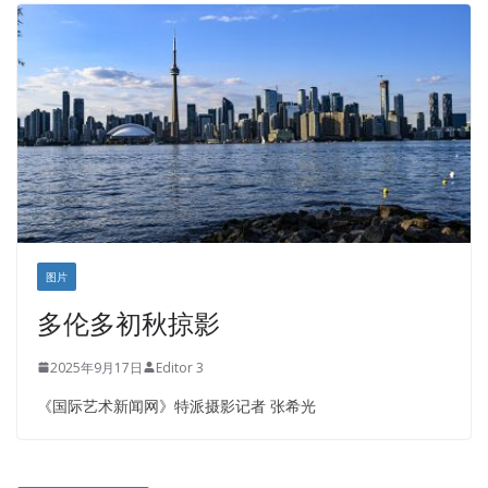
皇后金融集团
盛达资本
正点印艺设计
图片
多伦多初秋掠影
2025年9月17日
Editor 3
《国际艺术新闻网》特派摄影记者 张希光