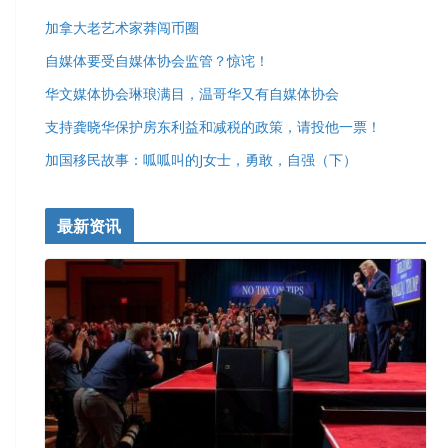
加拿大老艺术家莽闯币圈
自媒体要受自媒体协会监管？惊诧！
华文媒体协会琳琅满目，温哥华又有自媒体协会
支持龚晓华保护房东利益和减税的政策，请投他一票！
加国移民故事：呱呱叫的J女士，勇敢，自强（下）
最新资讯