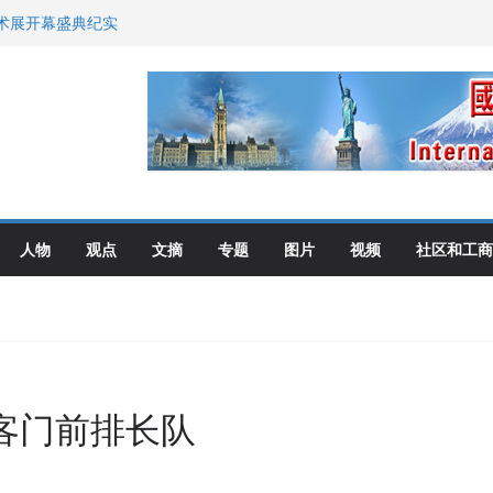
艺术展开幕盛典纪实
尼：谈判事关加拿大
伦多举行
选理念
布角逐
人物
观点
文摘
专题
图片
视频
社区和工商
客门前排长队