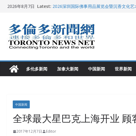
Skip
Latest:
2026深圳国际佛事用品展览会暨沉香文化
2026年8月7日
to
特朗普称加拿大“不友善”并批评其领导层 卡
就业
content
2026加拿大青少年儿童绘画比赛颁奖典礼多
龚晓华参加多伦多骄傲大游行 与市民分享竞
多伦多市长选举拉开帷幕 多名华人候选人宣
多伦多新闻
加拿大新闻
中国新闻
世界新闻
中国新闻
全球最大星巴克上海开业 顾
2017年12月7日
Editor