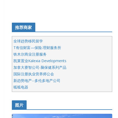
推荐商家
全球趋势移民留学
T有信财富—保险.理财服务所
铁木尔商业注册服务
凯莱置业Kalexia Developments
加拿大赛智公司-脑保健系列产品
国际注册执业营养师公会
新趋势地产--多伦多地产公司
呱呱电器
开明车行KS CAR SALES & SERVICE
皇后金融集团
图片
铁木尔商业注册服务