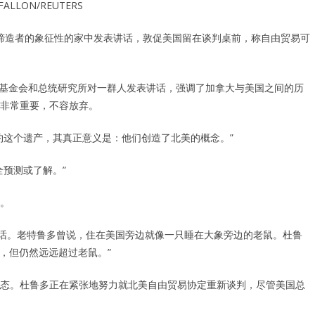
 FALLON/REUTERS
定其中一位缔造者的象征性的家中发表讲话，敦促美国留在谈判桌前，称自由贸易可
an)总统基金会和总统研究所对一群人发表讲话，强调了加拿大与美国之间的历
非常重要，不容放弃。
约这个遗产，其真正意义是：他们创造了北美的概念。”
预测或了解。”
。
eau)的话。老特鲁多曾说，住在美国旁边就像一只睡在大象旁边的老鼠。杜鲁
，但仍然远远超过老鼠。”
态。杜鲁多正在紧张地努力就北美自由贸易协定重新谈判，尽管美国总