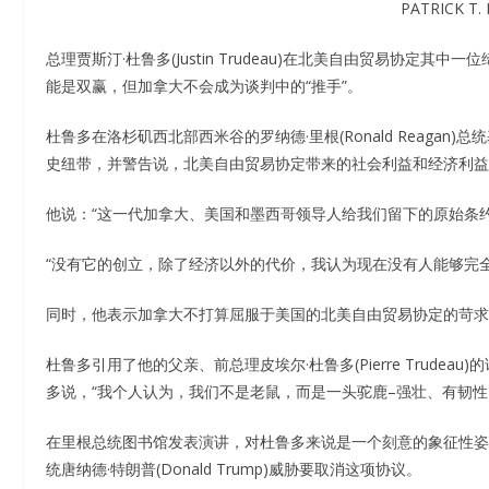
PATRICK T.
总理贾斯汀·杜鲁多(Justin Trudeau)在北美自由贸易协
能是双赢，但加拿大不会成为谈判中的“推手”。
杜鲁多在洛杉矶西北部西米谷的罗纳德·里根(Ronald Reag
史纽带，并警告说，北美自由贸易协定带来的社会利益和经济利益
他说：“这一代加拿大、美国和墨西哥领导人给我们留下的原始条
“没有它的创立，除了经济以外的代价，我认为现在没有人能够完全
同时，他表示加拿大不打算屈服于美国的北美自由贸易协定的苛求
杜鲁多引用了他的父亲、前总理皮埃尔·杜鲁多(Pierre Trud
多说，“我个人认为，我们不是老鼠，而是一头驼鹿–强壮、有韧性
在里根总统图书馆发表演讲，对杜鲁多来说是一个刻意的象征性姿
统唐纳德·特朗普(Donald Trump)威胁要取消这项协议。