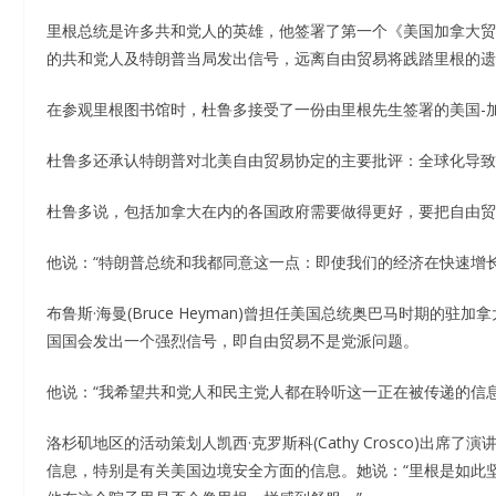
里根总统是许多共和党人的英雄，他签署了第一个《美国加拿大贸
的共和党人及特朗普当局发出信号，远离自由贸易将践踏里根的遗
在参观里根图书馆时，杜鲁多接受了一份由里根先生签署的美国-
杜鲁多还承认特朗普对北美自由贸易协定的主要批评：全球化导
杜鲁多说，包括加拿大在内的各国政府需要做得更好，要把自由贸
他说：“特朗普总统和我都同意这一点：即使我们的经济在快速增
布鲁斯·海曼(Bruce Heyman)曾担任美国总统奥巴马时期
国国会发出一个强烈信号，即自由贸易不是党派问题。
他说：“我希望共和党人和民主党人都在聆听这一正在被传递的信息
洛杉矶地区的活动策划人凯西·克罗斯科(Cathy Crosco)
信息，特别是有关美国边境安全方面的信息。她说：“里根是如此