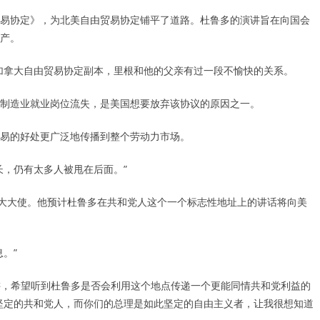
易协定》，为北美自由贸易协定铺平了道路。杜鲁多的演讲旨在向国会
产。
加拿大自由贸易协定副本，里根和他的父亲有过一段不愉快的关系。
致制造业就业岗位流失，是美国想要放弃该协议的原因之一。
易的好处更广泛地传播到整个劳动力市场。
长，仍有太多人被甩在后面。”
的驻加拿大大使。他预计杜鲁多在共和党人这个一个标志性地址上的讲话将向美
。”
出席了演讲，希望听到杜鲁多是否会利用这个地点传递一个更能同情共和党利益的
坚定的共和党人，而你们的总理是如此坚定的自由主义者，让我很想知道