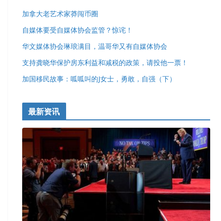
加拿大老艺术家莽闯币圈
自媒体要受自媒体协会监管？惊诧！
华文媒体协会琳琅满目，温哥华又有自媒体协会
支持龚晓华保护房东利益和减税的政策，请投他一票！
加国移民故事：呱呱叫的J女士，勇敢，自强（下）
最新资讯