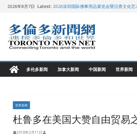
Skip
Latest:
2026深圳国际佛事用品展览会暨沉香文化
2026年8月7日
to
特朗普称加拿大“不友善”并批评其领导层 卡
就业
content
2026加拿大青少年儿童绘画比赛颁奖典礼多
龚晓华参加多伦多骄傲大游行 与市民分享竞
多伦多市长选举拉开帷幕 多名华人候选人宣
多伦多新闻
加拿大新闻
中国新闻
世界新闻
世界新闻
杜鲁多在美国大赞自由贸易
2018年2月11日