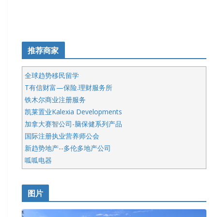
推荐商家
全球趋势移民留学
T有信财富—保险.理财服务所
铁木尔商业注册服务
凯莱置业Kalexia Developments
加拿大赛智公司-脑保健系列产品
国际注册执业营养师公会
新趋势地产--多伦多地产公司
呱呱电器
开明车行KS CAR SALES & SERVICE
皇后金融集团
图片
铁木尔商业注册服务