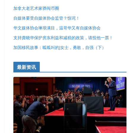
加拿大老艺术家莽闯币圈
自媒体要受自媒体协会监管？惊诧！
华文媒体协会琳琅满目，温哥华又有自媒体协会
支持龚晓华保护房东利益和减税的政策，请投他一票！
加国移民故事：呱呱叫的J女士，勇敢，自强（下）
最新资讯