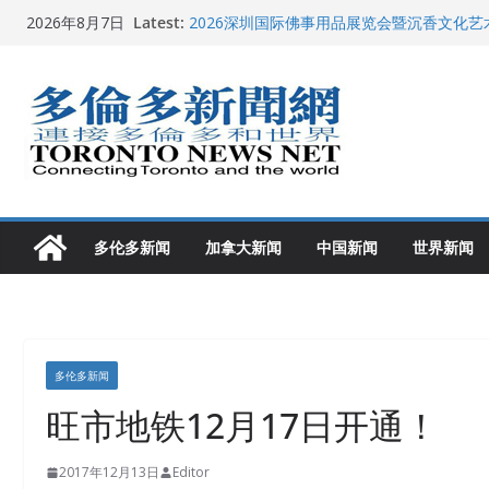
Skip
Latest:
2026深圳国际佛事用品展览会暨沉香文化
2026年8月7日
to
特朗普称加拿大“不友善”并批评其领导层 卡
就业
content
2026加拿大青少年儿童绘画比赛颁奖典礼多
龚晓华参加多伦多骄傲大游行 与市民分享竞
多伦多市长选举拉开帷幕 多名华人候选人宣
多伦多新闻
加拿大新闻
中国新闻
世界新闻
多伦多新闻
旺市地铁12月17日开通！
2017年12月13日
Editor