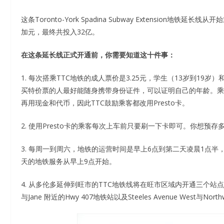
这条Toronto-York Spadina Subway Extensio
加元，最终共投入32亿。
在这条延长线正式开通前，你需要知道这十件事：
1. 每次搭乘TTC地铁的成人票价是3.25元，学生（13岁到19
买特价票的人最好能随身携带身份证件，可以证明自己的年龄。乘车可
再用现金和代币，因此TTC鼓励乘客都改用Presto卡。
2. 使用Presto卡的乘客每次上车前只要刷一下卡即可。你想
3. 每周一到周六，地铁的运营时间是早上6点到第二天凌晨1点
天的地铁服务从早上9点开始。
4. 从多伦多延伸到旺市的TTC地铁线将在旺市区域内开通三个站点：Jane与Hw
与Jane 附近的Hwy 407地铁站以及Steeles Avenue West与Northw