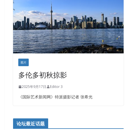
盛达资本
正点印艺设计
图片
多伦多初秋掠影
2025年9月17日
Editor 3
《国际艺术新闻网》特派摄影记者 张希光
论坛最近话题