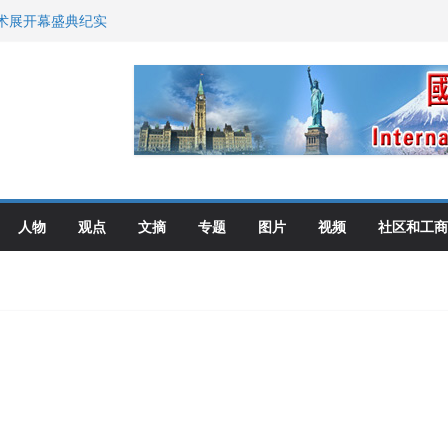
艺术展开幕盛典纪实
尼：谈判事关加拿大
伦多举行
选理念
布角逐
人物
观点
文摘
专题
图片
视频
社区和工商