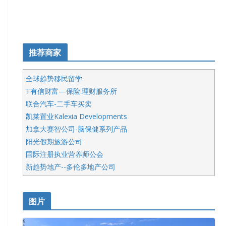
推荐商家
全球趋势移民留学
T有信财富—保险.理财服务所
联合汽车-二手车买卖
凯莱置业Kalexia Developments
加拿大赛智公司-脑保健系列产品
阳光假期旅游公司
国际注册执业营养师公会
新趋势地产--多伦多地产公司
呱呱电器
开明车行KS CAR SALES & SERVICE
图片
健健宝公司
皇后金融集团