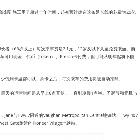
n地铁延长线从开始筹划到施工用了超过十年时间，起初预计建造这条延长线的花费为26亿
岁）和长者（65岁以上）每次乘车费是2.1元，12岁及以下儿童免费乘坐。购
用现金、代币（token）、Presto卡付费，但可能从明年起将不能
预存多少钱到卡里都可以，刷卡之后，每次乘车的费用将被自动扣除。
半，周天的运营时间是从早上8点开始，一直到凌晨1点半。圣诞节和元旦当
y 7附近的Vaughan Metropolitan Centre地铁站、Hwy 407
est Gate附近的Pioneer Village地铁站。