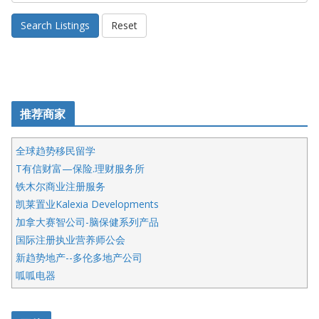
Search Listings
Reset
推荐商家
全球趋势移民留学
T有信财富—保险.理财服务所
铁木尔商业注册服务
凯莱置业Kalexia Developments
加拿大赛智公司-脑保健系列产品
国际注册执业营养师公会
新趋势地产--多伦多地产公司
呱呱电器
开明车行KS CAR SALES & SERVICE
皇后金融集团