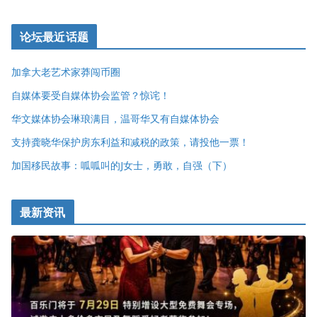
论坛最近话题
加拿大老艺术家莽闯币圈
自媒体要受自媒体协会监管？惊诧！
华文媒体协会琳琅满目，温哥华又有自媒体协会
支持龚晓华保护房东利益和减税的政策，请投他一票！
加国移民故事：呱呱叫的J女士，勇敢，自强（下）
最新资讯