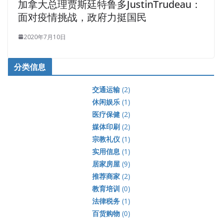
加拿大总理贾斯廷特鲁多JustinTrudeau：
面对疫情挑战，政府力挺国民
2020年7月10日
分类信息
交通运输
(2)
休闲娱乐
(1)
医疗保健
(2)
媒体印刷
(2)
宗教礼仪
(1)
实用信息
(1)
居家房屋
(9)
推荐商家
(2)
教育培训
(0)
法律税务
(1)
百货购物
(0)