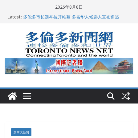
Skip
2026年8月8日
to
龚晓华参加多伦多骄傲大游行 与市民分享竞选理念
Latest:
多伦多市长选举拉开帷幕 多名华人候选人宣布角逐
content
百乐门大舞台舞会闪耀多伦多
特朗普称加拿大“不友善”并批评其领导层 卡尼：谈判事
关加拿大就业
2026加拿大青少年儿童绘画比赛颁奖典礼多伦多举行
加拿大新闻