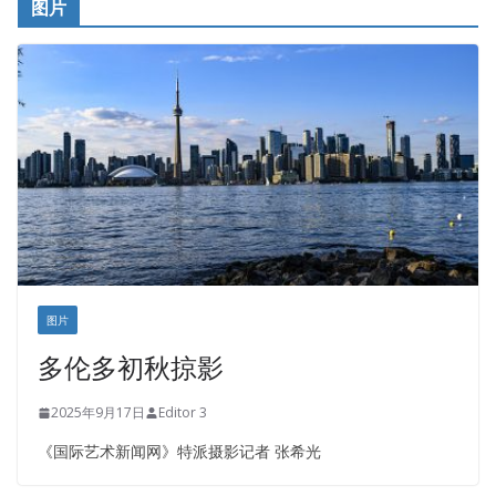
图片
铁木尔商业注册服务
图片
多伦多初秋掠影
2025年9月17日
Editor 3
《国际艺术新闻网》特派摄影记者 张希光