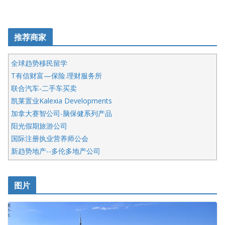
推荐商家
全球趋势移民留学
T有信财富—保险.理财服务所
联合汽车-二手车买卖
凯莱置业Kalexia Developments
加拿大赛智公司-脑保健系列产品
阳光假期旅游公司
国际注册执业营养师公会
新趋势地产--多伦多地产公司
呱呱电器
开明车行KS CAR SALES & SERVICE
图片
健健宝公司
皇后金融集团
盛达资本