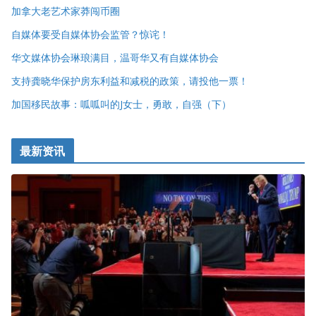
加拿大老艺术家莽闯币圈
自媒体要受自媒体协会监管？惊诧！
华文媒体协会琳琅满目，温哥华又有自媒体协会
支持龚晓华保护房东利益和减税的政策，请投他一票！
加国移民故事：呱呱叫的J女士，勇敢，自强（下）
最新资讯