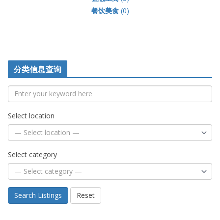
餐饮美食
(0)
分类信息查询
Select location
Select category
Search Listings
Reset