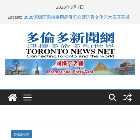
Skip
2026年8月7日
多伦多市长选举拉开帷幕 多名华人候选人宣布角逐
to
Latest:
2026深圳国际佛事用品展览会暨沉香文化艺术展开幕盛
content
典纪实
特朗普称加拿大“不友善”并批评其领导层 卡尼：谈判事
关加拿大就业
2026加拿大青少年儿童绘画比赛颁奖典礼多伦多举行
龚晓华参加多伦多骄傲大游行 与市民分享竞选理念
多伦多新闻