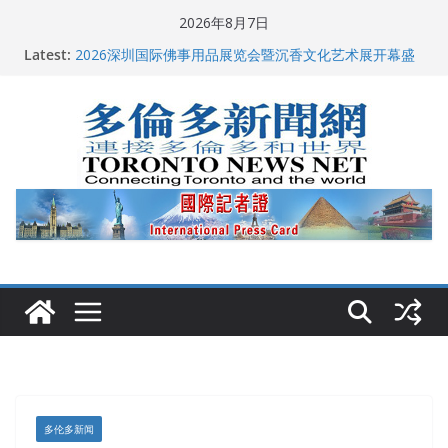
Skip
2026年8月7日
to
Latest:
多伦多市长选举拉开帷幕 多名华人候选人宣布角逐
content
2026深圳国际佛事用品展览会暨沉香文化艺术展开幕盛
典纪实
特朗普称加拿大“不友善”并批评其领导层 卡尼：谈判事
关加拿大就业
2026加拿大青少年儿童绘画比赛颁奖典礼多伦多举行
龚晓华参加多伦多骄傲大游行 与市民分享竞选理念
多伦多新闻