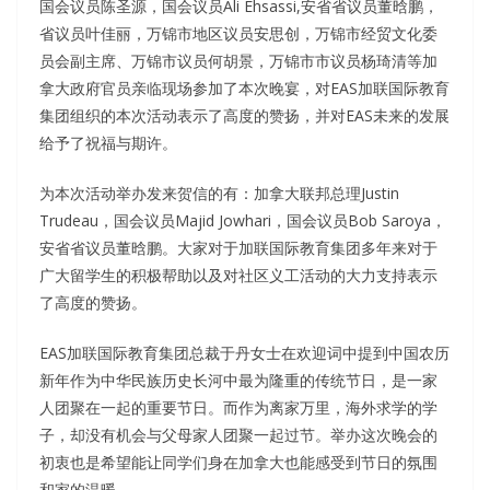
国会议员陈圣源，国会议员Ali Ehsassi,安省省议员董晗鹏，
省议员叶佳丽，万锦市地区议员安思创，万锦市经贸文化委
员会副主席、万锦市议员何胡景，万锦市市议员杨琦清等加
拿大政府官员亲临现场参加了本次晚宴，对EAS加联国际教育
集团组织的本次活动表示了高度的赞扬，并对EAS未来的发展
给予了祝福与期许。
为本次活动举办发来贺信的有：加拿大联邦总理Justin
Trudeau，国会议员Majid Jowhari，国会议员Bob Saroya，
安省省议员董晗鹏。大家对于加联国际教育集团多年来对于
广大留学生的积极帮助以及对社区义工活动的大力支持表示
了高度的赞扬。
EAS加联国际教育集团总裁于丹女士在欢迎词中提到中国农历
新年作为中华民族历史长河中最为隆重的传统节日，是一家
人团聚在一起的重要节日。而作为离家万里，海外求学的学
子，却没有机会与父母家人团聚一起过节。举办这次晚会的
初衷也是希望能让同学们身在加拿大也能感受到节日的氛围
和家的温暖。