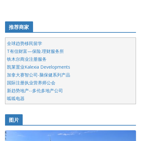
推荐商家
全球趋势移民留学
T有信财富—保险.理财服务所
铁木尔商业注册服务
凯莱置业Kalexia Developments
加拿大赛智公司-脑保健系列产品
国际注册执业营养师公会
新趋势地产--多伦多地产公司
呱呱电器
开明车行KS CAR SALES & SERVICE
皇后金融集团
图片
铁木尔商业注册服务