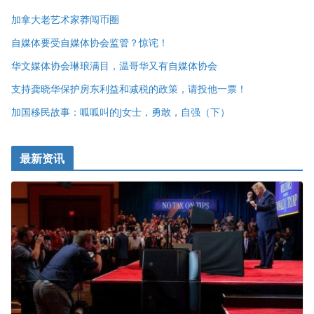
加拿大老艺术家莽闯币圈
自媒体要受自媒体协会监管？惊诧！
华文媒体协会琳琅满目，温哥华又有自媒体协会
支持龚晓华保护房东利益和减税的政策，请投他一票！
加国移民故事：呱呱叫的J女士，勇敢，自强（下）
最新资讯