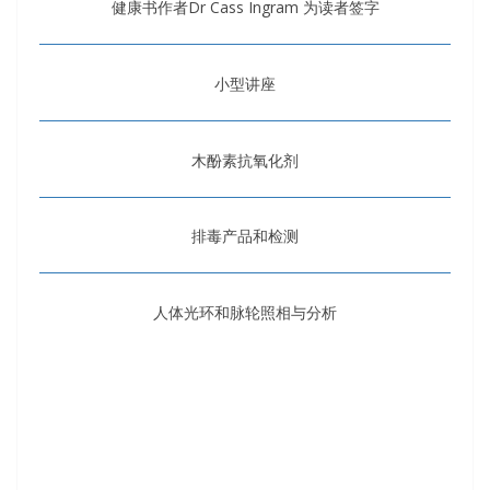
健康书作者Dr Cass Ingram 为读者签字
小型讲座
木酚素抗氧化剂
排毒产品和检测
人体光环和脉轮照相与分析
斯里兰卡椰子油系列产品
天然冰草饮料