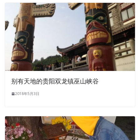
分类信息查询
Select location
Select category
Search Listings
Reset
推荐商家