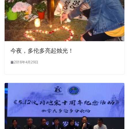
全球趋势移民留学
T有信财富—保险.理财服务所
铁木尔商业注册服务
凯莱置业Kalexia Developments
加拿大赛智公司-脑保健系列产品
国际注册执业营养师公会
新趋势地产--多伦多地产公司
呱呱电器
开明车行KS CAR SALES & SERVICE
皇后金融集团
图片
铁木尔商业注册服务