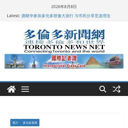
Skip
2026年8月8日
to
Latest:
龚晓华参加多伦多骄傲大游行 与市民分享竞选理念
content
多伦多市长选举拉开帷幕 多名华人候选人宣布角逐
百乐门大舞台舞会闪耀多伦多
特朗普称加拿大“不友善”并批评其领导层 卡尼：谈判事
关加拿大就业
2026加拿大青少年儿童绘画比赛颁奖典礼多伦多举行
图片
多伦多新闻