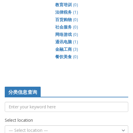
支持龚晓华保护房东利益和减税的政策，请投他一票！
加国移民故事：呱呱叫的J女士，勇敢，自强（下）
最新资讯
社区和工商
工商和社区信息
百乐门大舞台舞会闪耀多伦多