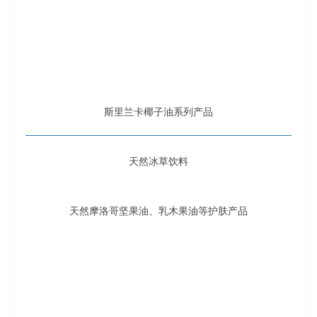
天然摩洛哥坚果油、乳木果油等护肤产品
以中国宁夏枸杞为原料的枸杞饮料和其它天然饮料
意大利面条
有机橄榄油和海盐等调味品
有机芦荟护肤品