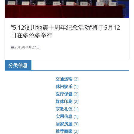
图片
多伦多初秋掠影
2025年9月17日
Editor 3
《国际艺术新闻网》特派摄影记者 张希光
论坛最近话题
加拿大老艺术家莽闯币圈
自媒体要受自媒体协会监管？惊诧！
华文媒体协会琳琅满目，温哥华又有自媒体协会