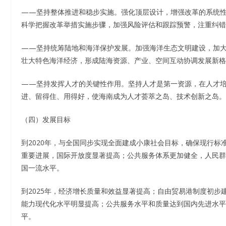
——坚持整体推进和稳步实施。强化顶层设计，增强改革的系统
科学把握改革举措实施步骤，加强风险评估和跟踪预警，注重纠错
——坚持统筹陆地和海洋保护发展。加强海洋生态文明建设，加
壮大特色海洋经济，形成陆海资源、产业、空间互动协调发展新格
——坚持发挥人才的关键性作用。坚持人才是第一资源，在人才
进、留得住、用得好，使海南成为人才荟萃之岛、技术创新之岛。
（四）发展目标
到2020年，与全国同步实现全面建成小康社会目标，确保现行
重要进展，国际开放度显著提高；公共服务体系更加健全，人民群
国一流水平。
到2025年，经济增长质量和效益显著提高；自由贸易港制度初
能力现代化水平明显提高；公共服务水平和质量达到国内先进水平
平。