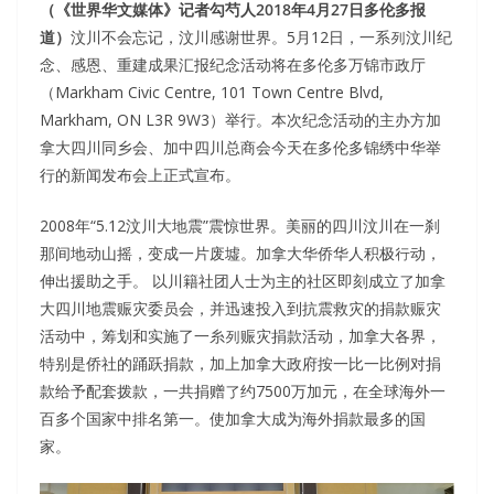
（《世界华文媒体》记者勾芍人2018年4月27日多伦多报
道）
汶川不会忘记，汶川感谢世界。5月12日，一系列汶川纪
念、感恩、重建成果汇报纪念活动将在多伦多万锦市政厅
（Markham Civic Centre, 101 Town Centre Blvd,
Markham, ON L3R 9W3）举行。本次纪念活动的主办方加
拿大四川同乡会、加中四川总商会今天在多伦多锦绣中华举
行的新闻发布会上正式宣布。
2008年“5.12汶川大地震”震惊世界。美丽的四川汶川在⼀刹
那间地动⼭摇，变成⼀⽚废墟。加拿⼤华侨华人积极行动，
伸出援助之⼿。 以川籍社团⼈⼠为主的社区即刻成⽴了加拿
⼤四川地震赈灾委员会，并迅速投入到抗震救灾的捐款赈灾
活动中，筹划和实施了一⽷列赈灾捐款活动，加拿⼤各界，
特别是侨社的踊跃捐款，加上加拿大政府按⼀⽐⼀比例对捐
款给予配套拨款，⼀共捐赠了约7500万加元，在全球海外⼀
百多个国家中排名第一。使加拿⼤成为海外捐款最多的国
家。