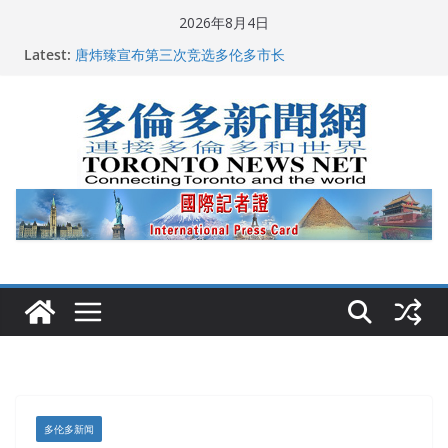
Skip
2026年8月4日
to
2026深圳国际佛事用品展览会暨沉香文化艺术展开幕盛
Latest:
content
典纪实
唐炜臻宣布第三次竞选多伦多市长
2026加拿大青少年儿童绘画比赛颁奖典礼多伦多举行
龚晓华参加多伦多骄傲大游行 与市民分享竞选理念
多伦多市长选举拉开帷幕 多名华人候选人宣布角逐
多伦多新闻