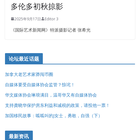
多伦多初秋掠影
2025年9月17日
Editor 3
《国际艺术新闻网》特派摄影记者 张希光
论坛最近话题
加拿大老艺术家莽闯币圈
自媒体要受自媒体协会监管？惊诧！
华文媒体协会琳琅满目，温哥华又有自媒体协会
支持龚晓华保护房东利益和减税的政策，请投他一票！
加国移民故事：呱呱叫的J女士，勇敢，自强（下）
最新资讯