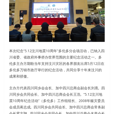
本次纪念“5.12汶川地震10周年”多伦多分会场活动，已纳⼊四
川省委、省政府外事侨办世界范围的主要纪念活动之⼀。多
伦多主办方期盼当年支持汶川灾区的各界朋友出席5月12日在
多伦多万锦市政厅举行的纪念活动，共同分享⼗年来汶川的
成果和骄傲。
主办⽅代表四川同乡会会长、加中四川总商会副会长刘熹, 四
川同乡会共同会长、加中四川总商会会长王浩, “5.12汶川地
震10周年纪念活动”（多伦多）工作组组长、2008年赈灾委员
会成员蒋志成, 四川同乡会共同会长、加中四川总商会常务副
会长霍⽂翔, 四川同乡会共同会长、加中四川总商会名誉会长