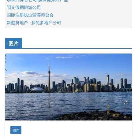
阳光假期旅游公司
国际注册执业营养师公会
新趋势地产--多伦多地产公司
呱呱电器
开明车行KS CAR SALES & SERVICE
图片
健健宝公司
皇后金融集团
盛达资本
正点印艺设计
图片