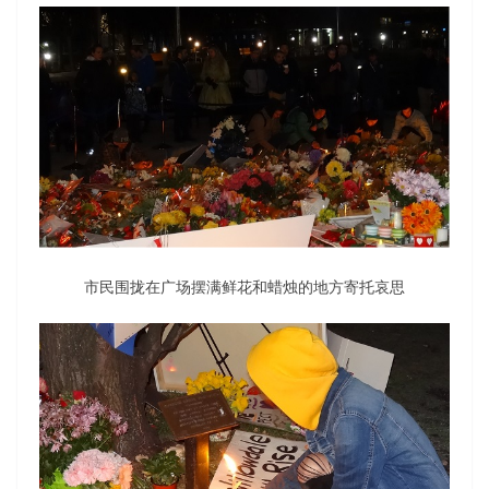
市民围拢在广场摆满鲜花和蜡烛的地方寄托哀思