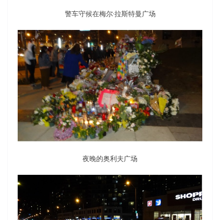
警车守候在梅尔·拉斯特曼广场
夜晚的奥利夫广场