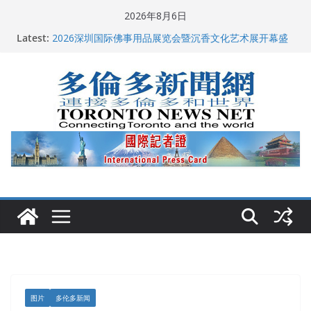
Skip
2026年8月6日
to
Latest:
多伦多市长选举拉开帷幕 多名华人候选人宣布角逐
content
2026深圳国际佛事用品展览会暨沉香文化艺术展开幕盛
典纪实
特朗普称加拿大“不友善”并批评其领导层 卡尼：谈判事
关加拿大就业
2026加拿大青少年儿童绘画比赛颁奖典礼多伦多举行
龚晓华参加多伦多骄傲大游行 与市民分享竞选理念
图片
多伦多新闻