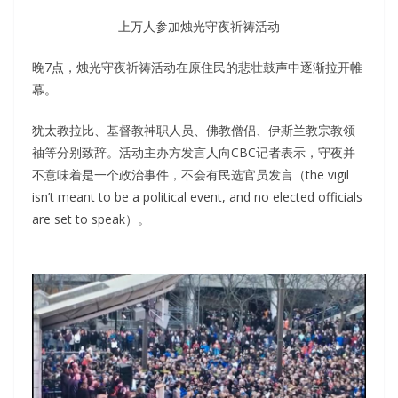
上万人参加烛光守夜祈祷活动
晚7点，烛光守夜祈祷活动在原住民的悲壮鼓声中逐渐拉开帷
幕。
犹太教拉比、基督教神职人员、佛教僧侣、伊斯兰教宗教领
袖等分别致辞。活动主办方发言人向CBC记者表示，
守夜并
不意味着是一个政治事件，不会有民选官员发言（the vigil
isn’t meant to be a political event, and no elected officials
are set to speak）。