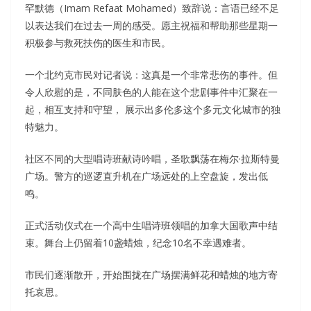
罕默德（Imam Refaat Mohamed）致辞说：言语已经不足
以表达我们在过去一周的感受。愿主祝福和帮助那些星期一
积极参与救死扶伤的医生和市民。
一个北约克市民对记者说：这真是一个非常悲伤的事件。但
令人欣慰的是，不同肤色的人能在这个悲剧事件中汇聚在一
起，相互支持和守望， 展示出多伦多这个多元文化城市的独
特魅力。
社区不同的大型唱诗班献诗吟唱，圣歌飘荡在梅尔·拉斯特曼
广场。警方的巡逻直升机在广场远处的上空盘旋，发出低
鸣。
正式活动仪式在一个高中生唱诗班领唱的加拿大国歌声中结
束。舞台上仍留着10盏蜡烛，纪念10名不幸遇难者。
市民们逐渐散开，开始围拢在广场摆满鲜花和蜡烛的地方寄
托哀思。