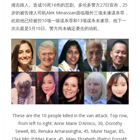
撞击路人。造成10死16伤的悲剧。多伦多警方27日宣布，25
岁的被告撞人司机Alek Minassian面临额外三项未遂谋杀罪，
此前他已经被控10项一级谋杀罪和13项谋杀未遂罪。他下一
次出庭是5月10日。警方尚未确定袭击的动机。
These are the 10 people killed in the van attack. Top row,
from left to right: Anne Marie D’Amico, 30, Dorothy
Sewell, 80, Renuka Amarasingha, 45, Munir Najjar, 85,
Chul Min (Eddie) Kang, 45, Mary Elizabeth (Betty) Forsyth,