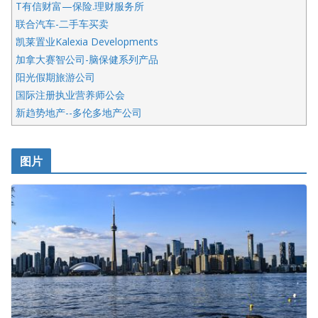
T有信财富—保险.理财服务所
联合汽车-二手车买卖
凯莱置业Kalexia Developments
加拿大赛智公司-脑保健系列产品
阳光假期旅游公司
国际注册执业营养师公会
新趋势地产--多伦多地产公司
呱呱电器
开明车行KS CAR SALES & SERVICE
图片
健健宝公司
皇后金融集团
盛达资本
正点印艺设计