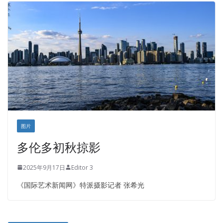
皇后金融集团
盛达资本
正点印艺设计
图片
多伦多初秋掠影
2025年9月17日
Editor 3
《国际艺术新闻网》特派摄影记者 张希光