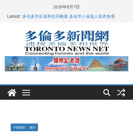
Skip
2026年8月7日
to
Latest:
多伦多市长选举拉开帷幕 多名华人候选人宣布角逐
content
2026深圳国际佛事用品展览会暨沉香文化艺术展开幕盛
典纪实
特朗普称加拿大“不友善”并批评其领导层 卡尼：谈判事
关加拿大就业
2026加拿大青少年儿童绘画比赛颁奖典礼多伦多举行
龚晓华参加多伦多骄傲大游行 与市民分享竞选理念
中国新闻
图片