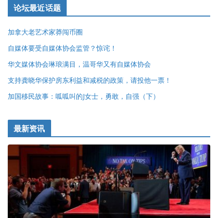
论坛最近话题
加拿大老艺术家莽闯币圈
自媒体要受自媒体协会监管？惊诧！
华文媒体协会琳琅满目，温哥华又有自媒体协会
支持龚晓华保护房东利益和减税的政策，请投他一票！
加国移民故事：呱呱叫的J女士，勇敢，自强（下）
最新资讯