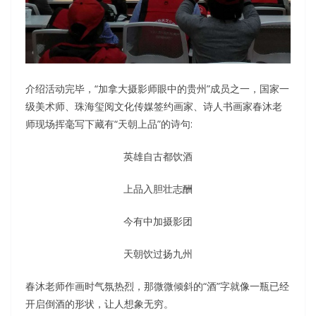
介绍活动完毕，“加拿大摄影师眼中的贵州”成员之一，国家一
级美术师、珠海玺阅文化传媒签约画家、诗人书画家春沐老
师现场挥毫写下藏有“天朝上品”的诗句:
英雄自古都饮酒
上品入胆壮志酬
今有中加摄影团
天朝饮过扬九州
春沐老师作画时气氛热烈，那微微倾斜的“酒”字就像一瓶已经
开启倒酒的形状，让人想象无穷。