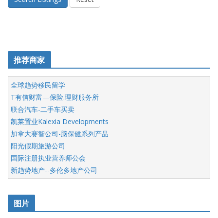
推荐商家
全球趋势移民留学
T有信财富—保险.理财服务所
联合汽车-二手车买卖
凯莱置业Kalexia Developments
加拿大赛智公司-脑保健系列产品
阳光假期旅游公司
国际注册执业营养师公会
新趋势地产--多伦多地产公司
呱呱电器
开明车行KS CAR SALES & SERVICE
图片
健健宝公司