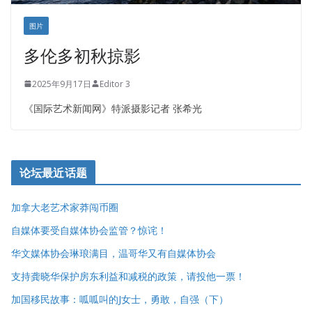
图片
多伦多初秋掠影
2025年9月17日
Editor 3
《国际艺术新闻网》特派摄影记者 张希光
论坛最近话题
加拿大老艺术家莽闯币圈
自媒体要受自媒体协会监管？惊诧！
华文媒体协会琳琅满目，温哥华又有自媒体协会
支持龚晓华保护房东利益和减税的政策，请投他一票！
加国移民故事：呱呱叫的J女士，勇敢，自强（下）