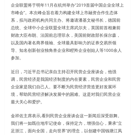
企业联盟将于明年11月在杭州举办“2019首届中国企业全球上
市峰会”。本次峰会旨在着力构建全球上市融资合作生态体
系，拟与政府机构共同主办。将邀请潘基文秘书长，德国前
总统、全球中小企业联盟全球主席武尔夫，英国前首相兼前
财政大臣布朗、法国前总理菲永，美国前财政部长保尔森，
以及国内著名商界领袖、全球最具影响力的证券交易所领
导、知名创新创业独角兽企业和瞪羚企业创始人等1000余人
参加。
近日，习近平总书记亲自主持召开民营企业座谈会，他强
调，民营经济是我国经济制度的内在要素，民营企业和民营
企业家是我们自己人。要不断为民营经济营造更好发展环
境，帮助民营经济解决发展中的困难。这是对我们民营企业
最大关心和爱护。
金祥佐主席表示,看到民营企业座谈会这一新闻后深受鼓舞。
我们将一如既往地牢记使命，保持定力，增强信心，秉承“立
足浙江，面向全国，走向世界”的理念，以创建中国钱塘江凤