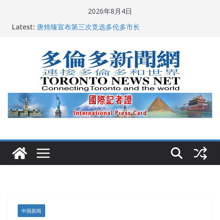
Skip
2026年8月4日
to
Latest:
2026深圳国际佛事用品展览会暨沉香文化艺术展开幕盛
content
典纪实
唐炜臻宣布第三次竞选多伦多市长
2026加拿大青少年儿童绘画比赛颁奖典礼多伦多举行
龚晓华参加多伦多骄傲大游行 与市民分享竞选理念
多伦多市长选举拉开帷幕 多名华人候选人宣布角逐
中国新闻