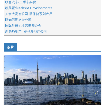
联合汽车-二手车买卖
凯莱置业Kalexia Developments
加拿大赛智公司-脑保健系列产品
阳光假期旅游公司
国际注册执业营养师公会
新趋势地产--多伦多地产公司
呱呱电器
开明车行KS CAR SALES & SERVICE
图片
健健宝公司
皇后金融集团
盛达资本
正点印艺设计