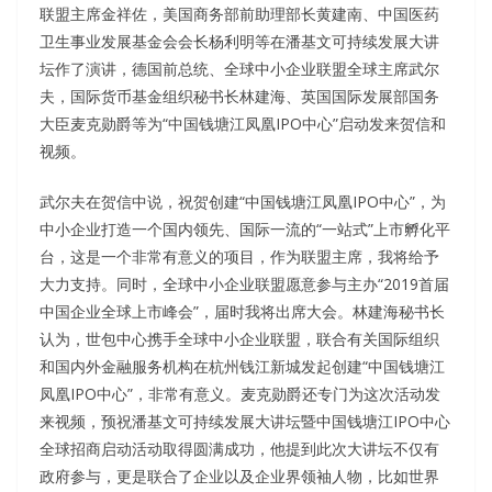
联盟主席金祥佐，美国商务部前助理部长黄建南、中国医药
卫生事业发展基金会会长杨利明等在潘基文可持续发展大讲
坛作了演讲，德国前总统、全球中小企业联盟全球主席武尔
夫，国际货币基金组织秘书长林建海、英国国际发展部国务
大臣麦克勋爵等为“中国钱塘江凤凰IPO中心”启动发来贺信和
视频。
武尔夫在贺信中说，祝贺创建“中国钱塘江凤凰IPO中心”，为
中小企业打造一个国内领先、国际一流的“一站式”上市孵化平
台，这是一个非常有意义的项目，作为联盟主席，我将给予
大力支持。同时，全球中小企业联盟愿意参与主办“2019首届
中国企业全球上市峰会”，届时我将出席大会。林建海秘书长
认为，世包中心携手全球中小企业联盟，联合有关国际组织
和国内外金融服务机构在杭州钱江新城发起创建“中国钱塘江
凤凰IPO中心”，非常有意义。麦克勋爵还专门为这次活动发
来视频，预祝潘基文可持续发展大讲坛暨中国钱塘江IPO中心
全球招商启动活动取得圆满成功，他提到此次大讲坛不仅有
政府参与，更是联合了企业以及企业界领袖人物，比如世界