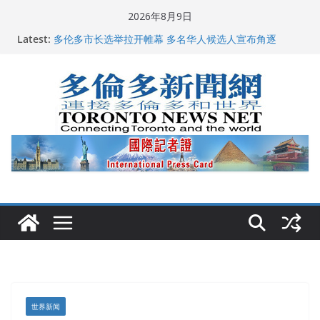
Skip
2026年8月9日
龚晓华参加多伦多骄傲大游行 与市民分享竞选理念
to
Latest:
多伦多市长选举拉开帷幕 多名华人候选人宣布角逐
content
百乐门大舞台舞会闪耀多伦多
特朗普称加拿大“不友善”并批评其领导层 卡尼：谈判事
关加拿大就业
2026加拿大青少年儿童绘画比赛颁奖典礼多伦多举行
世界新闻