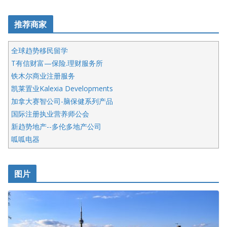
推荐商家
全球趋势移民留学
T有信财富—保险.理财服务所
铁木尔商业注册服务
凯莱置业Kalexia Developments
加拿大赛智公司-脑保健系列产品
国际注册执业营养师公会
新趋势地产--多伦多地产公司
呱呱电器
开明车行KS CAR SALES & SERVICE
皇后金融集团
图片
铁木尔商业注册服务