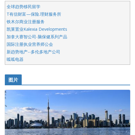
全球趋势移民留学
T有信财富—保险.理财服务所
铁木尔商业注册服务
凯莱置业Kalexia Developments
加拿大赛智公司-脑保健系列产品
国际注册执业营养师公会
新趋势地产--多伦多地产公司
呱呱电器
开明车行KS CAR SALES & SERVICE
皇后金融集团
图片
铁木尔商业注册服务