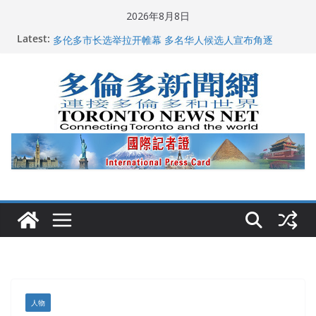
Skip
2026年8月8日
to
Latest:
龚晓华参加多伦多骄傲大游行 与市民分享竞选理念
content
多伦多市长选举拉开帷幕 多名华人候选人宣布角逐
百乐门大舞台舞会闪耀多伦多
特朗普称加拿大“不友善”并批评其领导层 卡尼：谈判事
关加拿大就业
2026加拿大青少年儿童绘画比赛颁奖典礼多伦多举行
人物