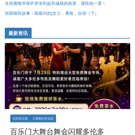
支持龚晓华保护房东利益和减税的政策，请投他一票！
加国移民故事：呱呱叫的J女士，勇敢，自强（下）
最新资讯
社区和工商
工商和社区信息
百乐门大舞台舞会闪耀多伦多