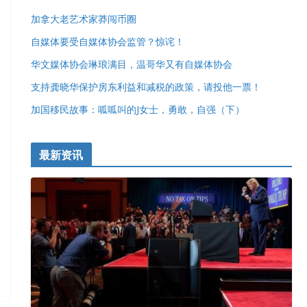
加拿大老艺术家莽闯币圈
自媒体要受自媒体协会监管？惊诧！
华文媒体协会琳琅满目，温哥华又有自媒体协会
支持龚晓华保护房东利益和减税的政策，请投他一票！
加国移民故事：呱呱叫的J女士，勇敢，自强（下）
最新资讯