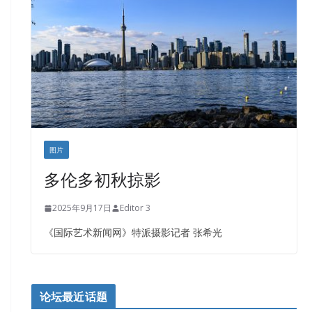
盛达资本
正点印艺设计
图片
多伦多初秋掠影
2025年9月17日
Editor 3
《国际艺术新闻网》特派摄影记者 张希光
论坛最近话题