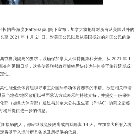
生部长帕蒂·海度(PattyHajdu)阁下宣布，加拿大将把针对所有从美国以外的
2021 年 1 月 21 日。对美国公民以及从美国抵达的外国公民的旅
自我隔离的要求，以确保加拿大人保持健康和安全。从 2021 年 1
隔离令的延期日期，这将使得联邦政府能够尽快传达任何关于旅行延期或
定性。
高性能业余体育组织寻求主办国际单项体育赛事的申请。欲使相关申请
以及当地省/地区政府以书面承诺方式表示的持续支持，并提交一份保护
化部（加拿大体育部）通过与加拿大公共卫生署（PHAC）协商之后签
e）的网站将稍后提供进一步的信息。
 感染者近距接触的人，都应继续免疫隔离或自我隔离 14 天。在加拿大所有入境
定将基于入境时所具备以及所提供的信息。