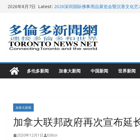
Skip
Latest:
2026深圳国际佛事用品展览会暨沉香文化
2026年8月7日
to
特朗普称加拿大“不友善”并批评其领导层 卡
就业
content
2026加拿大青少年儿童绘画比赛颁奖典礼多
龚晓华参加多伦多骄傲大游行 与市民分享竞
多伦多市长选举拉开帷幕 多名华人候选人宣
多伦多新闻
加拿大新闻
中国新闻
世界新闻
加拿大新闻
加拿大联邦政府再次宣布延
2020年12月1日
Editor