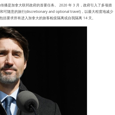
的传播是加拿大联邦政府的首要任务。 2020 年 3 月，政府引入了多项措
iscretionary and optional travel)，以最大程度地减少
施包括要求所有进入加拿大的旅客检疫隔离或自我隔离 14 天。