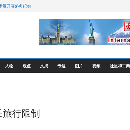
艺术展开幕盛典纪实
尼：谈判事关加拿大
伦多举行
选理念
布角逐
人物
观点
文摘
专题
图片
视频
社区和工商
长旅行限制