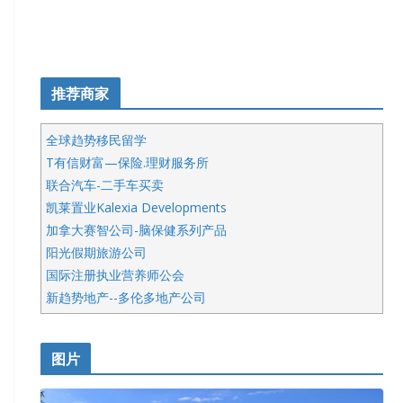
推荐商家
全球趋势移民留学
T有信财富—保险.理财服务所
联合汽车-二手车买卖
凯莱置业Kalexia Developments
加拿大赛智公司-脑保健系列产品
阳光假期旅游公司
国际注册执业营养师公会
新趋势地产--多伦多地产公司
呱呱电器
开明车行KS CAR SALES & SERVICE
图片
健健宝公司
皇后金融集团