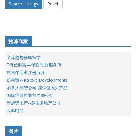
Search Listings
Reset
推荐商家
全球趋势移民留学
T有信财富—保险.理财服务所
铁木尔商业注册服务
凯莱置业Kalexia Developments
加拿大赛智公司-脑保健系列产品
国际注册执业营养师公会
新趋势地产--多伦多地产公司
呱呱电器
开明车行KS CAR SALES & SERVICE
皇后金融集团
图片
铁木尔商业注册服务