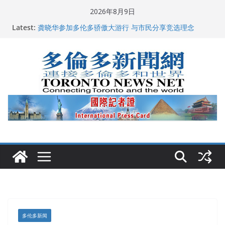
Skip
2026年8月9日
to
Latest:
2026加拿大青少年儿童绘画比赛颁奖典礼多伦多举行
content
龚晓华参加多伦多骄傲大游行 与市民分享竞选理念
多伦多市长选举拉开帷幕 多名华人候选人宣布角逐
百乐门大舞台舞会闪耀多伦多
特朗普称加拿大“不友善”并批评其领导层 卡尼：谈判事
关加拿大就业
多伦多新闻