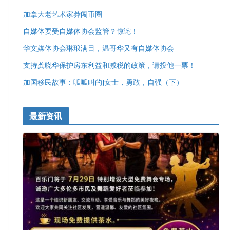
加拿大老艺术家莽闯币圈
自媒体要受自媒体协会监管？惊诧！
华文媒体协会琳琅满目，温哥华又有自媒体协会
支持龚晓华保护房东利益和减税的政策，请投他一票！
加国移民故事：呱呱叫的J女士，勇敢，自强（下）
最新资讯