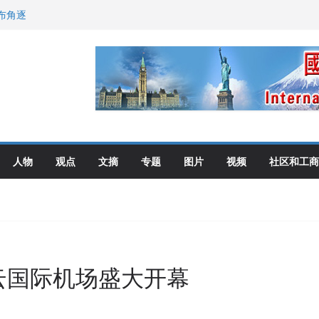
布角逐
尼：谈判事关加拿大
伦多举行
选理念
人物
观点
文摘
专题
图片
视频
社区和工商
云国际机场盛大开幕