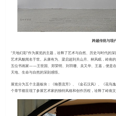
跨越传统与现
“天地幻彩”作为展览的主题，诠释了艺术与自然、历史与时代的
艺术风貌闻名于世。从康有为、梁启超到关山月、林风眠，岭南的
五位书画家——王世国、郑荣明、刘羽珊、吴又华、王嘉，便是
天地、生命与自然的深刻感悟。
展览分为五个主题板块：《翰墨流芳》、《金石汉风》、《花鸟逸
个章节都呈现了参展艺术家的独特风格和创作历程，诠释了岭南文