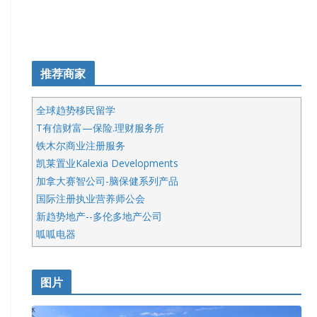
推荐商家
全球趋势移民留学
T有信财富—保险.理财服务所
铁木尔商业注册服务
凯莱置业Kalexia Developments
加拿大赛智公司-脑保健系列产品
国际注册执业营养师公会
新趋势地产--多伦多地产公司
呱呱电器
开明车行KS CAR SALES & SERVICE
皇后金融集团
图片
铁木尔商业注册服务