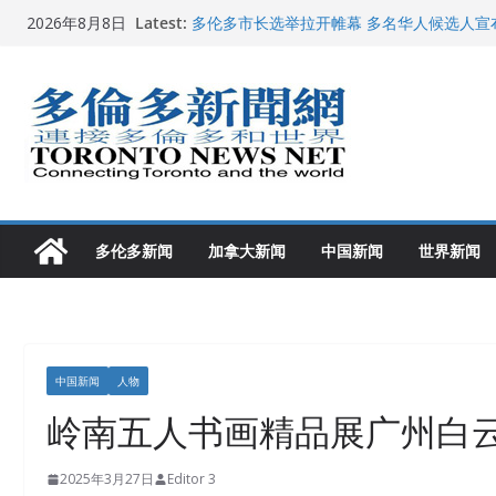
Skip
Latest:
多伦多市长选举拉开帷幕 多名华人候选人宣
2026年8月8日
to
百乐门大舞台舞会闪耀多伦多
特朗普称加拿大“不友善”并批评其领导层 卡
content
就业
2026加拿大青少年儿童绘画比赛颁奖典礼多
龚晓华参加多伦多骄傲大游行 与市民分享竞
多伦多新闻
加拿大新闻
中国新闻
世界新闻
中国新闻
人物
岭南五人书画精品展广州白
2025年3月27日
Editor 3