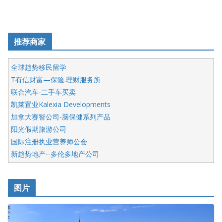
推荐商家
全球趋势移民留学
T有信财富—保险.理财服务所
联合汽车-二手车买卖
凯莱置业Kalexia Developments
加拿大赛智公司-脑保健系列产品
阳光假期旅游公司
国际注册执业营养师公会
新趋势地产--多伦多地产公司
呱呱电器
开明车行KS CAR SALES & SERVICE
图片
健健宝公司
皇后金融集团
盛达资本