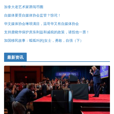
加拿大老艺术家莽闯币圈
自媒体要受自媒体协会监管？惊诧！
华文媒体协会琳琅满目，温哥华又有自媒体协会
支持龚晓华保护房东利益和减税的政策，请投他一票！
加国移民故事：呱呱叫的J女士，勇敢，自强（下）
最新资讯