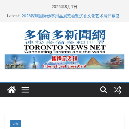
Skip
2026年8月7日
to
多伦多市长选举拉开帷幕 多名华人候选人宣布角逐
Latest:
2026深圳国际佛事用品展览会暨沉香文化艺术展开幕盛
content
典纪实
特朗普称加拿大“不友善”并批评其领导层 卡尼：谈判事
关加拿大就业
2026加拿大青少年儿童绘画比赛颁奖典礼多伦多举行
龚晓华参加多伦多骄傲大游行 与市民分享竞选理念
人物