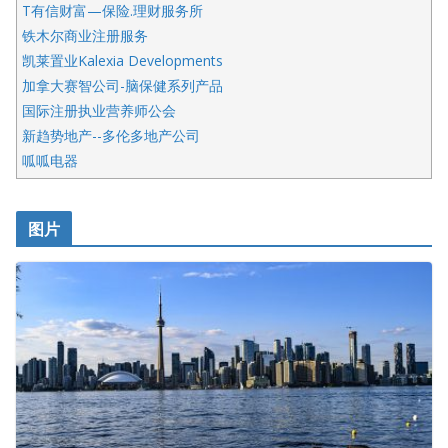
T有信财富—保险.理财服务所
铁木尔商业注册服务
凯莱置业Kalexia Developments
加拿大赛智公司-脑保健系列产品
国际注册执业营养师公会
新趋势地产--多伦多地产公司
呱呱电器
开明车行KS CAR SALES & SERVICE
皇后金融集团
图片
铁木尔商业注册服务