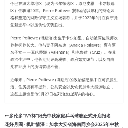
今已在渥太华地区（现为卡尔顿选区，原尼皮恩—卡尔顿选
区）任职逾20年。Pierre Poilievre (博励治)以犀利的辩论风
格和坚定的财政保守主义立场著称，并于2022年9月在保守党
党魁选举中以压倒性优势胜出。
Pierre Poilievre (博励治)出生于卡尔加里，自幼被两位教师收
养并抚养长大。他与妻子阿奈达（Anaida Poilievre）育有两
名子女——瓦伦蒂娜（Valentina）和克鲁兹（Cruz）。在其
政治生涯中，他长期批评高税收、政府繁文缛节，以及自由
党在经济上的所谓管理不善。
近年来，Pierre Poilievre (博励治)的政治信息集中在可负担生
活、住房拥有率提升、公共安全以及恢复加拿大能源独立，
这些主题也是他9月27日在列治文山演讲的核心。
多伦多“IVY杯”阳光中秋家庭乒乓球赛正式开启报名
花好月圆 · 枫叶情深：加拿大安省海南同乡会2025年中秋