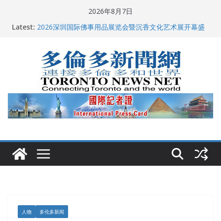
Skip
2026年8月7日
to
多伦多市长选举拉开帷幕 多名华人候选人宣布角逐
Latest:
2026深圳国际佛事用品展览会暨沉香文化艺术展开幕盛
content
典纪实
特朗普称加拿大“不友善”并批评其领导层 卡尼：谈判事
关加拿大就业
2026加拿大青少年儿童绘画比赛颁奖典礼多伦多举行
龚晓华参加多伦多骄傲大游行 与市民分享竞选理念
人物
多伦多新闻