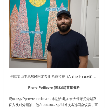
列治文山本地居民阿尔希亚·哈兹拉提（Arshia Hazradi）。
Pierre Poilievre (博励治)背景资料
现年46岁的Pierre Poilievre (博励治)是加拿大保守党党魁及
官方反对党领袖。他在2004年25岁时首次当选国会议员，至