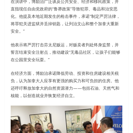
在演讲中，博励治广泛谈及公共安全、经济和移民政策，并
直指现任自由党政府的“鲁莽政策”导致犯罪、毒品和治安恶
化。他提及本地近期发生的枪击事件，承诺“制定严厉法律，
将罪犯关进监狱并丢掉钥匙，让列治文山和整个加拿大重新
安全。”
他表示将严厉打击芬太尼贩运，对贩卖者判处终身监禁，并
誓言结束安全注射点，推动建设“无毒品社区，让孩子们能够
在公园里安全玩耍。”
在经济方面，博励治承诺降低劳动、投资和住房建设相关税
负，认为加拿大人应享有更强的购买力和可负担的住房。他
还呼吁释放加拿大的自然资源潜力——包括石油、天然气和
核能，以创造就业并恢复经济自立。