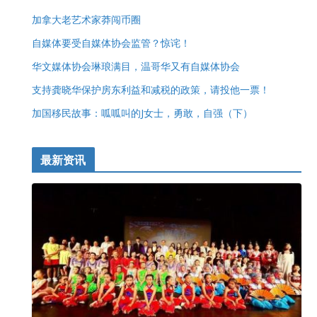
加拿大老艺术家莽闯币圈
自媒体要受自媒体协会监管？惊诧！
华文媒体协会琳琅满目，温哥华又有自媒体协会
支持龚晓华保护房东利益和减税的政策，请投他一票！
加国移民故事：呱呱叫的J女士，勇敢，自强（下）
最新资讯