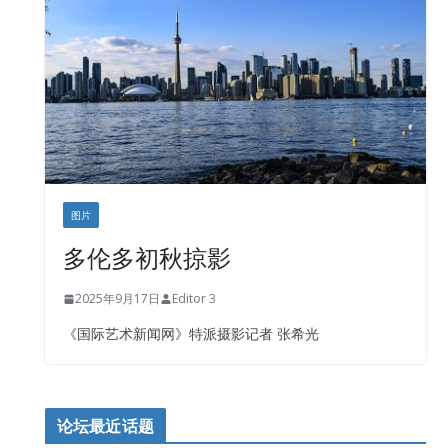
盛达资本
正点印艺设计
图片
多伦多初秋掠影
2025年9月17日
Editor 3
《国际艺术新闻网》特派摄影记者 张希光
论坛最近话题