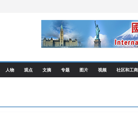
伦多举行
选理念
布角逐
艺术展开幕盛典纪实
人物
观点
文摘
专题
图片
视频
社区和工商