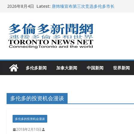
Skip
Latest:
唐炜臻宣布第三次竞选多伦多市长
2026年8月4日
to
2026加拿大青少年儿童绘画比赛颁奖典礼多
龚晓华参加多伦多骄傲大游行 与市民分享竞
content
多伦多市长选举拉开帷幕 多名华人候选人宣
2026深圳国际佛事用品展览会暨沉香文化
多伦多新闻
加拿大新闻
中国新闻
世界新闻
多伦多的投资机会漫谈
多伦多的投资机会漫谈
2018年2月10日