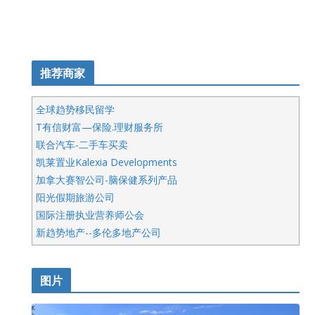
推荐商家
全球趋势移民留学
T有信财富—保险.理财服务所
联合汽车-二手车买卖
凯莱置业Kalexia Developments
加拿大赛智公司-脑保健系列产品
阳光假期旅游公司
国际注册执业营养师公会
新趋势地产--多伦多地产公司
呱呱电器
开明车行KS CAR SALES & SERVICE
图片
健健宝公司
皇后金融集团