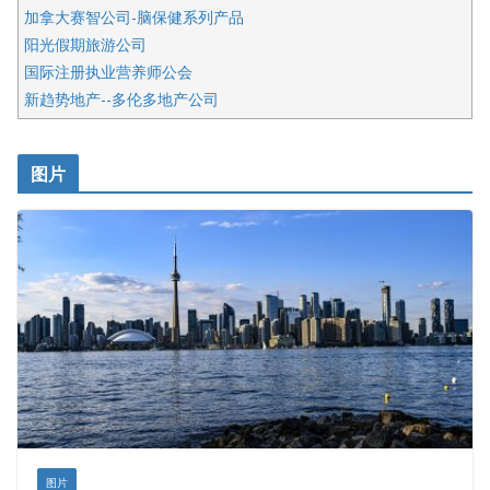
加拿大赛智公司-脑保健系列产品
阳光假期旅游公司
国际注册执业营养师公会
新趋势地产--多伦多地产公司
呱呱电器
开明车行KS CAR SALES & SERVICE
图片
健健宝公司
皇后金融集团
盛达资本
正点印艺设计
图片