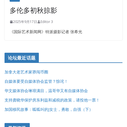
多伦多初秋掠影
2025年9月17日
Editor 3
《国际艺术新闻网》特派摄影记者 张希光
论坛最近话题
加拿大老艺术家莽闯币圈
自媒体要受自媒体协会监管？惊诧！
华文媒体协会琳琅满目，温哥华又有自媒体协会
支持龚晓华保护房东利益和减税的政策，请投他一票！
加国移民故事：呱呱叫的J女士，勇敢，自强（下）