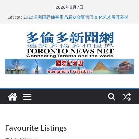
Skip
2026年8月7日
to
Latest:
2026深圳国际佛事用品展览会暨沉香文化艺术展开幕盛
content
典纪实
特朗普称加拿大“不友善”并批评其领导层 卡尼：谈判事
关加拿大就业
2026加拿大青少年儿童绘画比赛颁奖典礼多伦多举行
龚晓华参加多伦多骄傲大游行 与市民分享竞选理念
多伦多市长选举拉开帷幕 多名华人候选人宣布角逐
Favourite Listings