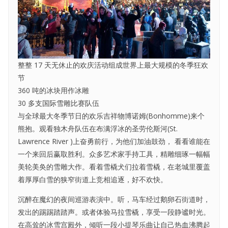
整整 17 天无休止的欢庆活动组成世界上最大规模的冬季狂欢
节
360 吨的冰块用作冰雕
30 多支国际雪雕比赛队伍
与全球最大冬季节日的欢乐吉祥物博诺姆(Bonhomme)来个
熊抱。观看独木舟队伍在布满浮冰的圣劳伦斯河(St.
Lawrence River )上奋勇前行，为他们加油鼓劲， 看看谁能在
一个来回后赢取胜利。众多艺术家手持工具，精雕细琢一幅幅
美轮美奂的雪雕大作。看着雪橇犬们拉着雪橇，在老城里覆盖
着厚厚白雪的狭窄街道上竞相追逐，好不欢快。
沉醉在魔幻的夜间巡游表演中。听，马车经过鹅卵石街道时，
发出的踢踢踏踏声。或者体验马拉雪橇，享受一段静谧时光。
在高耸的冰雪宫殿外，倾听一段小提琴乐曲让自己热血沸腾起