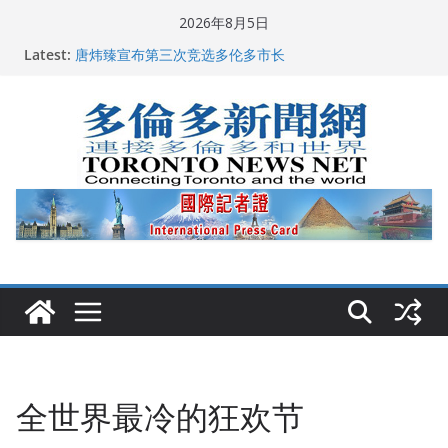
Skip
2026年8月5日
2026深圳国际佛事用品展览会暨沉香文化艺术展开幕盛
to
Latest:
典纪实
content
唐炜臻宣布第三次竞选多伦多市长
2026加拿大青少年儿童绘画比赛颁奖典礼多伦多举行
龚晓华参加多伦多骄傲大游行 与市民分享竞选理念
多伦多市长选举拉开帷幕 多名华人候选人宣布角逐
全世界最冷的狂欢节