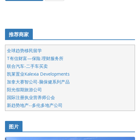
推荐商家
全球趋势移民留学
T有信财富—保险.理财服务所
联合汽车-二手车买卖
凯莱置业Kalexia Developments
加拿大赛智公司-脑保健系列产品
阳光假期旅游公司
国际注册执业营养师公会
新趋势地产--多伦多地产公司
呱呱电器
开明车行KS CAR SALES & SERVICE
图片
健健宝公司
皇后金融集团