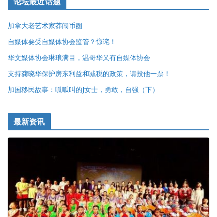
论坛最近话题
加拿大老艺术家莽闯币圈
自媒体要受自媒体协会监管？惊诧！
华文媒体协会琳琅满目，温哥华又有自媒体协会
支持龚晓华保护房东利益和减税的政策，请投他一票！
加国移民故事：呱呱叫的J女士，勇敢，自强（下）
最新资讯