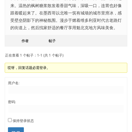
来。温热的枫树糖浆散发着香甜气味，深吸一口，连胃也好像
跟着暖起来了。在墨西哥以北唯一筑有城墙的城市里滑冰，感
受壁垒阴影下的神秘氛围。漫步于燃着维多利亚时代古老路灯
的街道上，然后找家舒适的餐厅享用魁北克地方风味美食。
作者
帖子
正在查看 1 个帖子：1-1 (共 1 个帖子)
哎呀，回复话题必需登录。
用户名:
密码:
保持登录状态