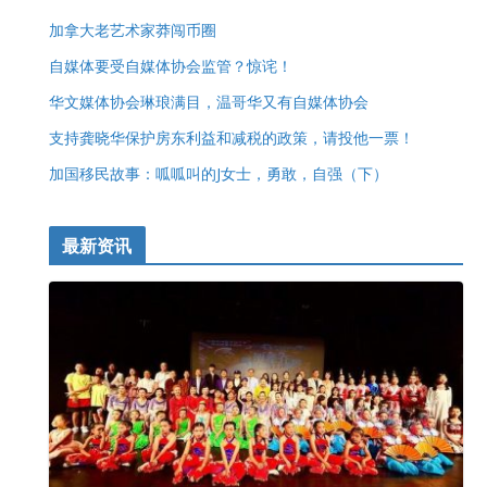
加拿大老艺术家莽闯币圈
自媒体要受自媒体协会监管？惊诧！
华文媒体协会琳琅满目，温哥华又有自媒体协会
支持龚晓华保护房东利益和减税的政策，请投他一票！
加国移民故事：呱呱叫的J女士，勇敢，自强（下）
最新资讯