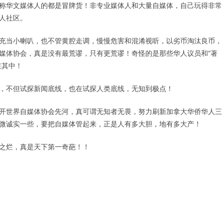
称华文媒体人的都是冒牌货！非专业媒体人和大量自媒体，自己玩得非常
人社区。
充当小喇叭，也不管黄腔走调，慢慢危害和混淆视听，以劣币淘汰良币，
媒体协会，真是没有最荒谬，只有更荒谬！奇怪的是那些华人议员和“著
在其中！
，不但试探新闻底线，也在试探人类底线，无知到极点！
开世界自媒体协会先河，真可谓无知者无畏，努力刷新加拿大华侨华人三
微诚实一些，要把自媒体管起来，正是人有多大胆，地有多大产！
之烂，真是天下第一奇葩！！