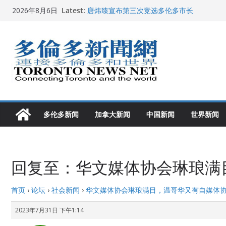
Skip
Latest:
唐炜臻宣布第三次竞选多伦多市长
2026年8月6日
to
2026加拿大青少年儿童绘画比赛颁奖典礼多
龚晓华参加多伦多骄傲大游行 与市民分享竞
content
多伦多市长选举拉开帷幕 多名华人候选人宣
2026深圳国际佛事用品展览会暨沉香文化
多伦多新闻
加拿大新闻
中国新闻
世界新闻
回复至：华文媒体协会琳琅满
首页
›
论坛
›
社会新闻
›
华文媒体协会琳琅满目，温哥华又有自媒体
2023年7月31日 下午1:14