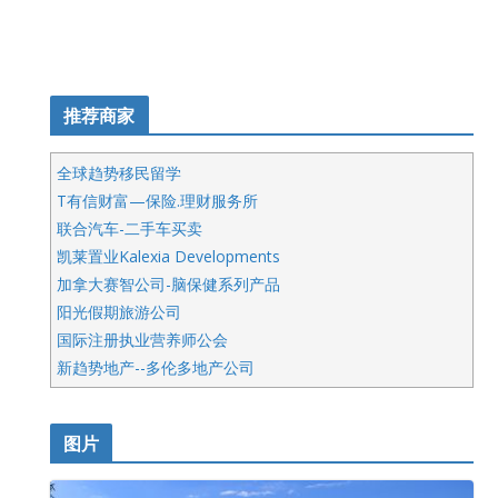
推荐商家
全球趋势移民留学
T有信财富—保险.理财服务所
联合汽车-二手车买卖
凯莱置业Kalexia Developments
加拿大赛智公司-脑保健系列产品
阳光假期旅游公司
国际注册执业营养师公会
新趋势地产--多伦多地产公司
呱呱电器
开明车行KS CAR SALES & SERVICE
图片
健健宝公司
皇后金融集团