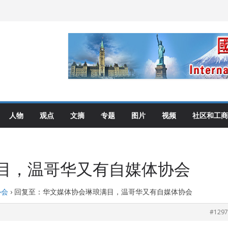
伦多举行
选理念
布角逐
艺术展开幕盛典纪实
人物
观点
文摘
专题
图片
视频
社区和工商
目，温哥华又有自媒体协会
协会
›
回复至：华文媒体协会琳琅满目，温哥华又有自媒体协会
#1297