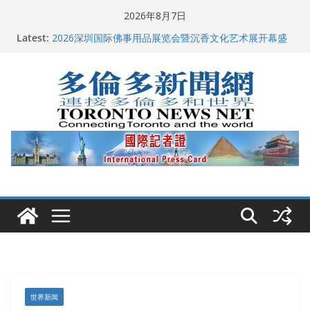
Skip
2026年8月7日
to
多伦多市长选举拉开帷幕 多名华人候选人宣布角逐
Latest:
2026深圳国际佛事用品展览会暨沉香文化艺术展开幕盛
content
典纪实
特朗普称加拿大“不友善”并批评其领导层 卡尼：谈判事
关加拿大就业
2026加拿大青少年儿童绘画比赛颁奖典礼多伦多举行
龚晓华参加多伦多骄傲大游行 与市民分享竞选理念
世界新闻