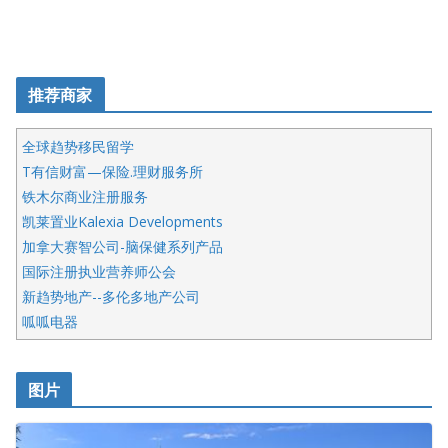
推荐商家
全球趋势移民留学
T有信财富—保险.理财服务所
铁木尔商业注册服务
凯莱置业Kalexia Developments
加拿大赛智公司-脑保健系列产品
国际注册执业营养师公会
新趋势地产--多伦多地产公司
呱呱电器
开明车行KS CAR SALES & SERVICE
皇后金融集团
图片
铁木尔商业注册服务