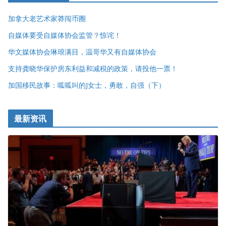
加拿大老艺术家莽闯币圈
自媒体要受自媒体协会监管？惊诧！
华文媒体协会琳琅满目，温哥华又有自媒体协会
支持龚晓华保护房东利益和减税的政策，请投他一票！
加国移民故事：呱呱叫的J女士，勇敢，自强（下）
最新资讯