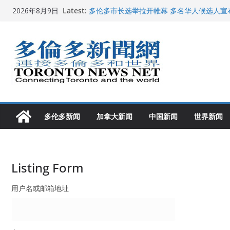
Skip
Latest:
多伦多市长选举拉开帷幕 多名华人候选人宣
2026年8月9日
to
百乐门大舞台舞会闪耀多伦多
特朗普称加拿大“不友善”并批评其领导层 卡
content
就业
2026加拿大青少年儿童绘画比赛颁奖典礼多
龚晓华参加多伦多骄傲大游行 与市民分享竞
多伦多新闻
加拿大新闻
中国新闻
世界新闻
Listing Form
用户名或邮箱地址