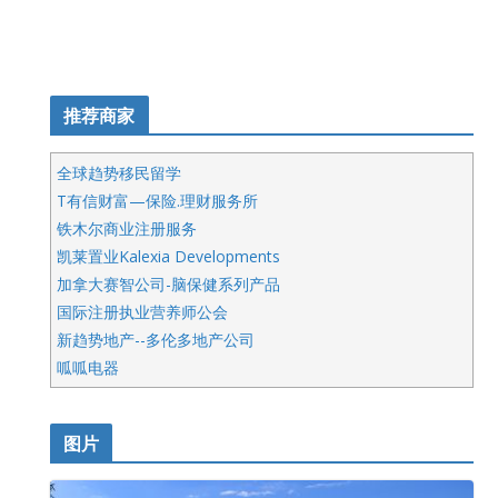
推荐商家
全球趋势移民留学
T有信财富—保险.理财服务所
铁木尔商业注册服务
凯莱置业Kalexia Developments
加拿大赛智公司-脑保健系列产品
国际注册执业营养师公会
新趋势地产--多伦多地产公司
呱呱电器
开明车行KS CAR SALES & SERVICE
皇后金融集团
图片
铁木尔商业注册服务