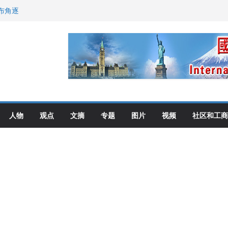
布角逐
尼：谈判事关加拿大
伦多举行
选理念
人物
观点
文摘
专题
图片
视频
社区和工商