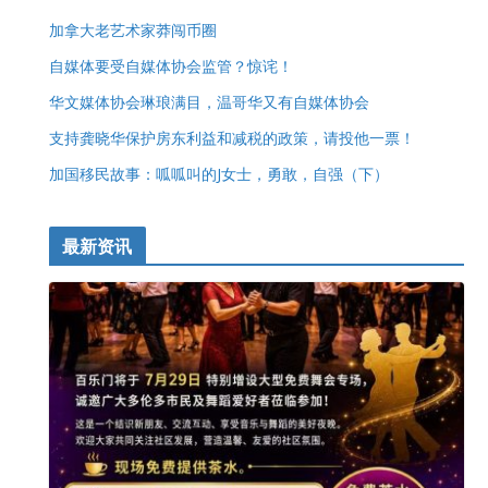
加拿大老艺术家莽闯币圈
自媒体要受自媒体协会监管？惊诧！
华文媒体协会琳琅满目，温哥华又有自媒体协会
支持龚晓华保护房东利益和减税的政策，请投他一票！
加国移民故事：呱呱叫的J女士，勇敢，自强（下）
最新资讯